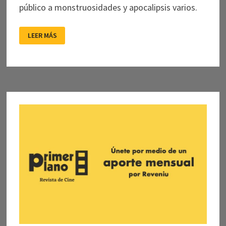
público a monstruosidades y apocalipsis varios.
DE
LEER MÁS
FANTASMAS
Y
MONSTRUOS
NACIONALES