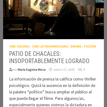
CINE CHILENO
/
CINE LATINOAMERICANO
/
DRAMA
/
FICCIÓN
PATIO DE CHACALES:
INSOPORTABLEMENTE LOGRADO
por
María Eugenia Meza
enero 27, 2025
0
La información de prensa la califica como thriller
psicológico. Quizá la ausencia en la definición de
la palabra “político” busca ampliar el público al
que pueda llegar el filme. Para algunos/as,
especialmente quienes vivimos la dictadura en