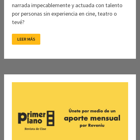
narrada impecablemente y actuada con talento
por personas sin experiencia en cine, teatro o
tevé?
MUCHO
LEER MÁS
MAS
QUE
POR
LAS
LONGANIZAS