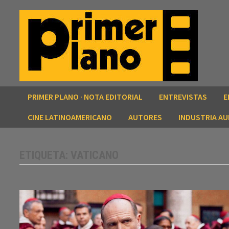
Saltar
al
contenido
PRIMER PLANO · NOTA EDITORIAL
ENTREVISTAS
E
CINE LATINOAMERICANO
AUTORES
INDUSTRIA AU
ETIQUETA:
VATICANO