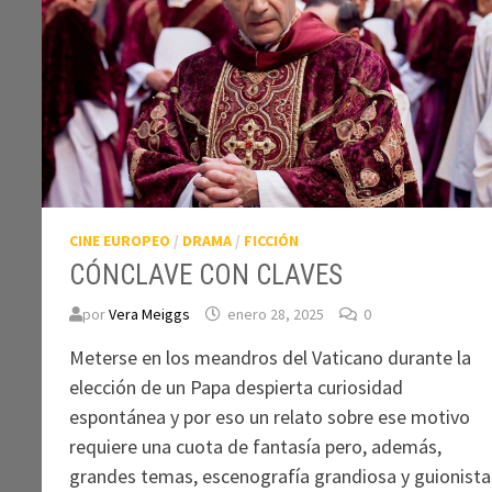
CINE EUROPEO
/
DRAMA
/
FICCIÓN
CÓNCLAVE CON CLAVES
por
Vera Meiggs
enero 28, 2025
0
Meterse en los meandros del Vaticano durante la
elección de un Papa despierta curiosidad
espontánea y por eso un relato sobre ese motivo
requiere una cuota de fantasía pero, además,
grandes temas, escenografía grandiosa y guionista