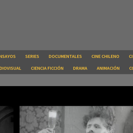
NSAYOS
SERIES
DOCUMENTALES
CINE CHILENO
C
DIOVISUAL
CIENCIA FICCIÓN
DRAMA
ANIMACIÓN
C