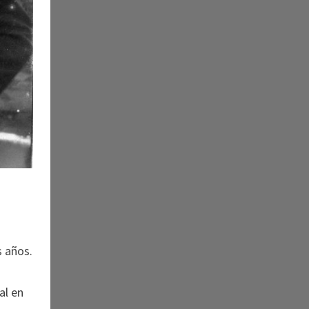
s años.
al en