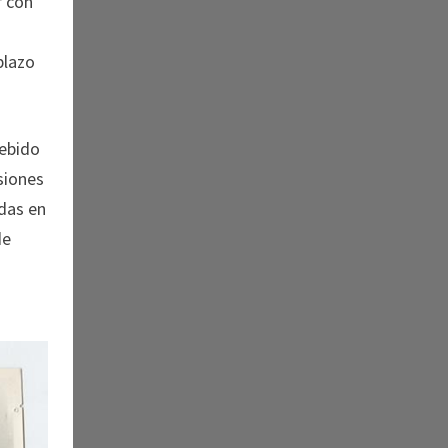
r con
plazo
cebido
siones
adas en
de