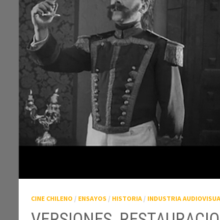
CINE CHILENO
/
ENSAYOS
/
HISTORIA
/
INDUSTRIA AUDIOVISU
VERSIONES, RESTAURACION