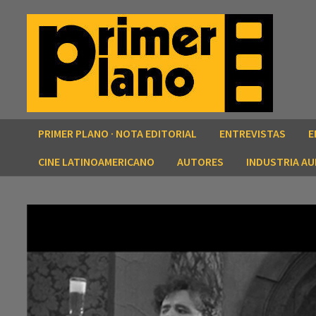
Saltar
al
contenido
PRIMER PLANO · NOTA EDITORIAL
ENTREVISTAS
E
CINE LATINOAMERICANO
AUTORES
INDUSTRIA AU