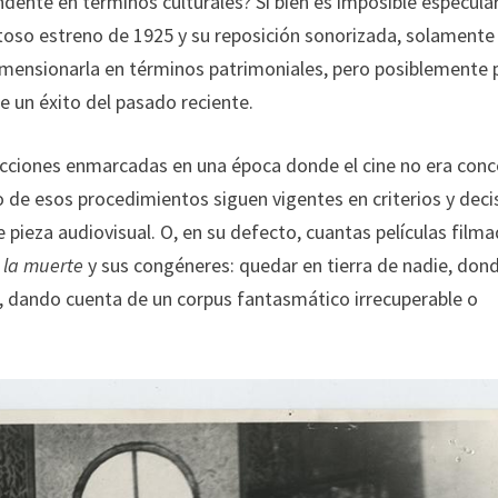
dente en términos culturales? Si bien es imposible especula
toso estreno de 1925 y su reposición sonorizada, solamente
imensionarla en términos patrimoniales, pero posiblemente 
e un éxito del pasado reciente.
acciones enmarcadas en una época donde el cine no era con
 de esos procedimientos siguen vigentes en criterios y deci
pieza audiovisual. O, en su defecto, cuantas películas film
e la muerte
y sus congéneres: quedar en tierra de nadie, don
, dando cuenta de un corpus fantasmático irrecuperable o