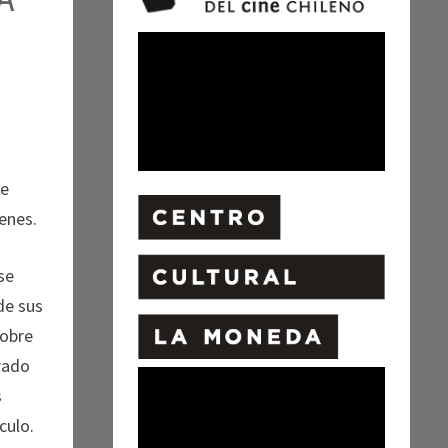
te
enes.
se
de sus
sobre
erado
s
culo.