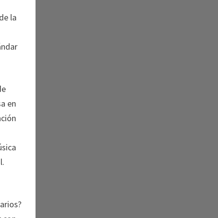
de la
ándar
de
sa en
nción
úsica
l.
arios?