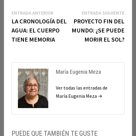
Navegación
Entrada
Entr
ENTRADA ANTERIOR
ENTRADA SIGUIENTE
anterior:
sigui
LA CRONOLOGÍA DEL
PROYECTO FIN DEL
de
AGUA: EL CUERPO
MUNDO: ¿SE PUEDE
entradas
TIENE MEMORIA
MORIR EL SOL?
María Eugenia Meza
Ver todas las entradas de
María Eugenia Meza →
PUEDE QUE TAMBIÉN TE GUSTE