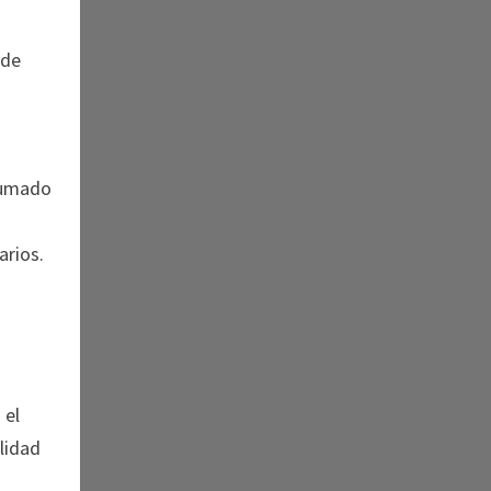
 de
 sumado
arios.
 el
lidad