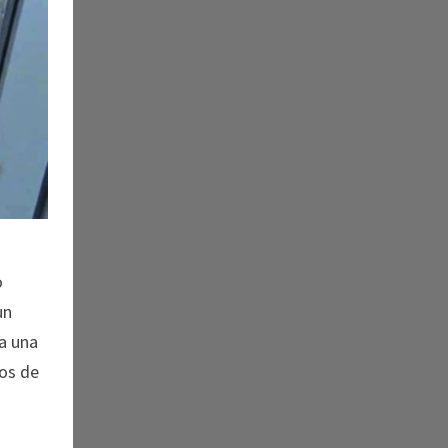
o
un
na una
los de