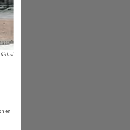
 fútbol
on en