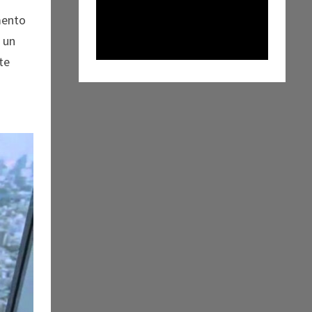
mento
e un
te