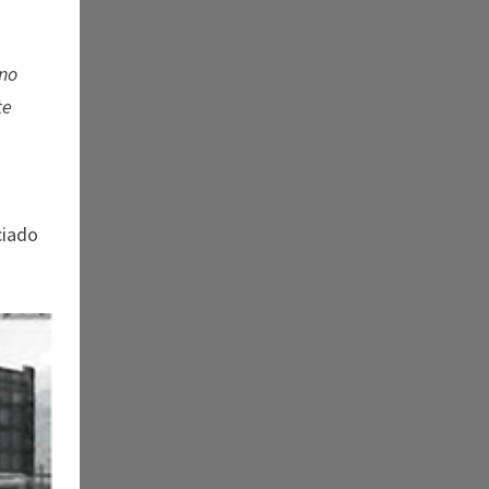
eno
te
ciado