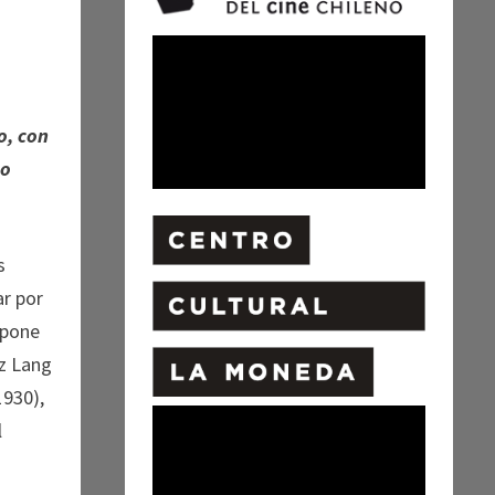
o, con
 o
s
ar por
opone
tz Lang
1930),
l