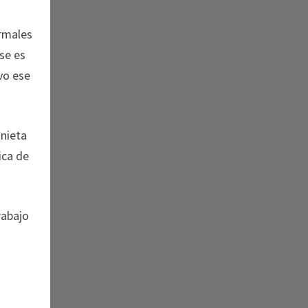
ormales
se es
vo ese
 nieta
ica de
rabajo