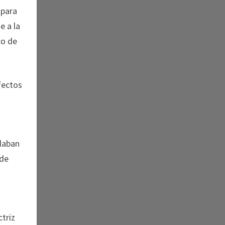
 para
e a la
co de
efectos
edaban
 de
ctriz