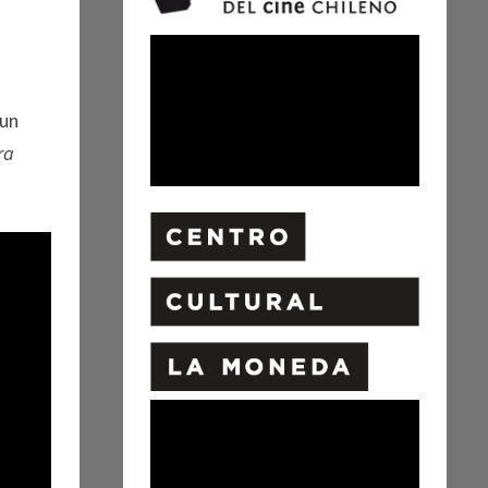
 un
ra