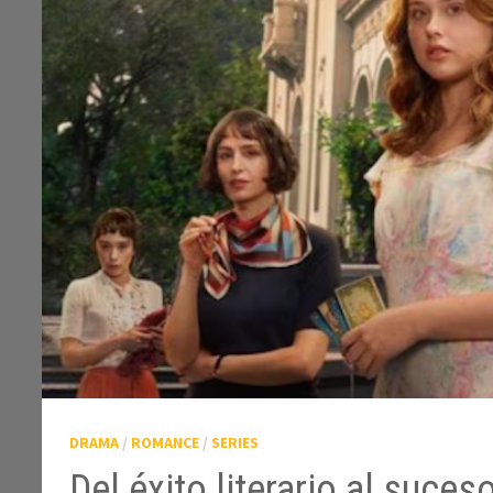
DRAMA
/
ROMANCE
/
SERIES
Del éxito literario al suces