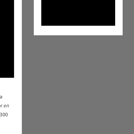
La
r en
 300