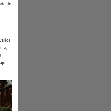
eada de
o
varios
era,
s
aje