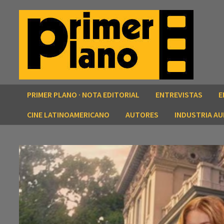
Saltar
al
contenido
PRIMER PLANO · NOTA EDITORIAL
ENTREVISTAS
E
CINE LATINOAMERICANO
AUTORES
INDUSTRIA AU