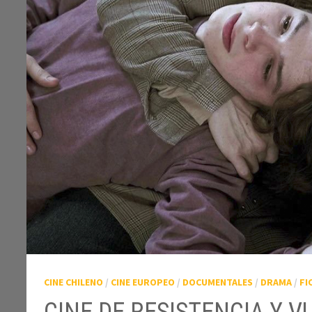
CINE CHILENO
/
CINE EUROPEO
/
DOCUMENTALES
/
DRAMA
/
FI