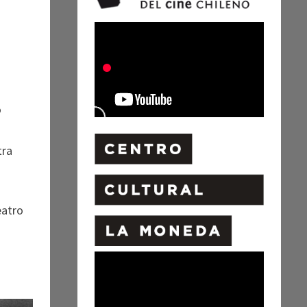
o
tra
eatro