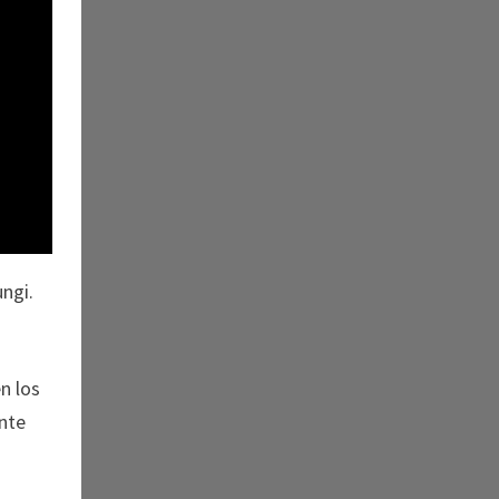
ungi.
n los
nte