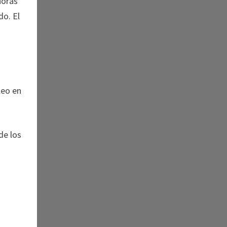
horas
do. El
n
leo en
de los