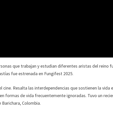
onas que trabajan y estudian diferentes aristas del reino f
stías fue estrenada en Fungifest 2025.
el cine. Resalta las interdependencias que sostienen la vida e
 en formas de vida frecuentemente ignoradas. Tuvo un recie
e Barichara, Colombia.