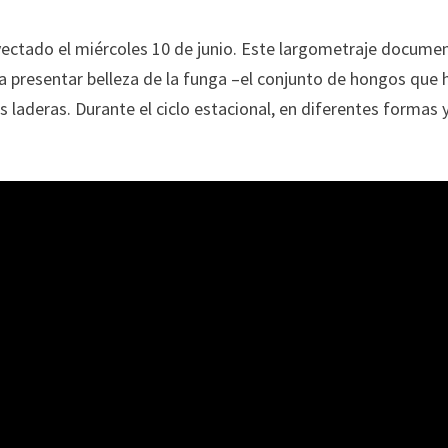
oyectado el miércoles 10 de junio. Este largometraje docume
a presentar belleza de la funga –el conjunto de hongos que 
aderas. Durante el ciclo estacional, en diferentes formas 