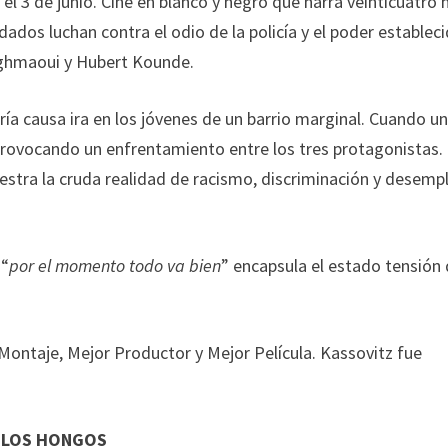
o el 3 de junio. Cine en blanco y negro que narra veinticuatro 
dos luchan contra el odio de la policía y el poder estableci
aghmaoui y Hubert Kounde.
ría causa ira en los jóvenes de un barrio marginal. Cuando u
provocando un enfrentamiento entre los tres protagonistas.
stra la cruda realidad de racismo, discriminación y desemp
 “
por el momento todo va bien
” encapsula el estado tensión 
 Montaje, Mejor Productor y Mejor Película. Kassovitz fue
E LOS HONGOS