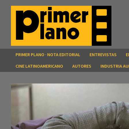
Saltar
al
contenido
PRIMER PLANO · NOTA EDITORIAL
ENTREVISTAS
E
CINE LATINOAMERICANO
AUTORES
INDUSTRIA AU