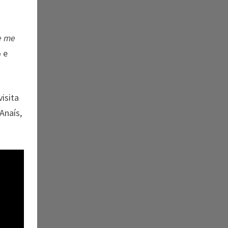
e me
o e
visita
Anaís,