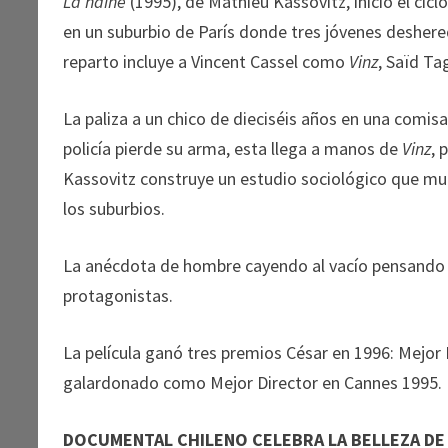
La haine
(1995), de Mathieu Kassovitz, inició el cicl
en un suburbio de París donde tres jóvenes deshereda
reparto incluye a Vincent Cassel como
Vinz
, Saïd T
La paliza a un chico de dieciséis años en una comisa
policía pierde su arma, esta llega a manos de
Vinz
, 
Kassovitz construye un estudio sociológico que mue
los suburbios.
La anécdota de hombre cayendo al vacío pensando
protagonistas.
La película ganó tres premios César en 1996: Mejor
galardonado como Mejor Director en Cannes 1995.
DOCUMENTAL CHILENO CELEBRA LA BELLEZA D