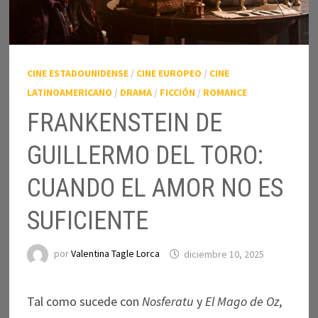
CINE ESTADOUNIDENSE
/
CINE EUROPEO
/
CINE
LATINOAMERICANO
/
DRAMA
/
FICCIÓN
/
ROMANCE
FRANKENSTEIN DE
GUILLERMO DEL TORO:
CUANDO EL AMOR NO ES
SUFICIENTE
por
Valentina Tagle Lorca
diciembre 10, 2025
Tal como sucede con
Nosferatu
y
El Mago de Oz
,