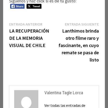
Síguenos y haz click si es de tu gusto:
Navegación
Entrada
Entr
ENTRADA ANTERIOR
ENTRADA SIGUIENTE
anterior:
sigui
LA RECUPERACIÓN
Lanthimos brinda
de
DE LA MEMORIA
otro filme raro y
entradas
VISUAL DE CHILE
fascinante, en cuyo
remate se pasa de
listo
Valentina Tagle Lorca
Ver todas las entradas de