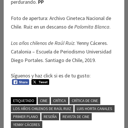
perdurando.
PP
Foto de apertura: Archivo Cineteca Nacional de
Chile. Ruiz en un descanso de
Palomita Blanca
.
Los años chilenos de Raúl Ruiz
. Yenny Cáceres.
Catalonia – Escuela de Periodismo Universidad
Diego Portales. Santiago de Chile, 2019.
Síguenos y haz click si es de tu gusto:
ETIQUETADO
CINE
CRÍTICA
CRÍTICA DE CINE
LOS AÑOS CHILENOS DE RAÚL RUIZ
LUIS HORTA CANALES
PRIMER PLANO
RESEÑA
REVISTA DE CINE
YENNY CÁCERES