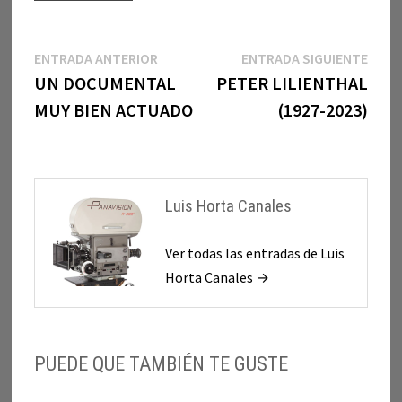
Navegación
Entrada
Entr
ENTRADA ANTERIOR
ENTRADA SIGUIENTE
anterior:
sigui
UN DOCUMENTAL
PETER LILIENTHAL
de
MUY BIEN ACTUADO
(1927-2023)
entradas
Luis Horta Canales
Ver todas las entradas de Luis
Horta Canales →
PUEDE QUE TAMBIÉN TE GUSTE