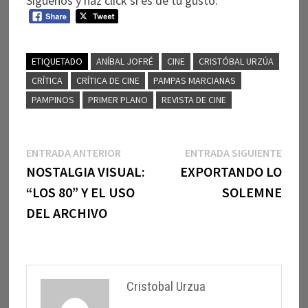
Síguenos y haz click si es de tu gusto:
ETIQUETADO
ANÍBAL JOFRÉ
CINE
CRISTÓBAL URZÚA
CRÍTICA
CRÍTICA DE CINE
PAMPAS MARCIANAS
PAMPINOS
PRIMER PLANO
REVISTA DE CINE
Navegación
Entrada
Entr
ENTRADA ANTERIOR
ENTRADA SIGUIENTE
anterior:
sigui
NOSTALGIA VISUAL:
EXPORTANDO LO
de
“LOS 80” Y EL USO
SOLEMNE
entradas
DEL ARCHIVO
Cristobal Urzua