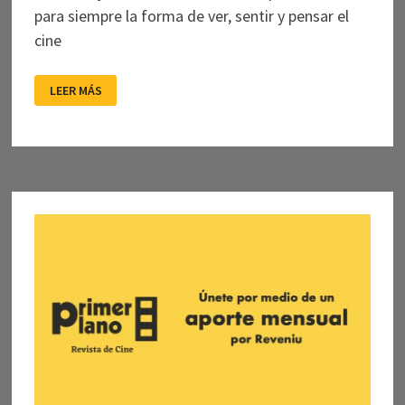
para siempre la forma de ver, sentir y pensar el
cine
ROWLANDS
LEER MÁS
Y
CASSAVETES:
AMORES
DE
PELÍCULA