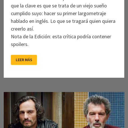
que la clave es que se trata de un viejo sueño
cumplido suyo: hacer su primer largometraje
hablado en inglés. Lo que se tragará quien quiera
creerlo así.
Nota de la Edición: esta crítica podría contener
spoilers.
UNA
LEER MÁS
OBRA
«DE
VEJEZ»
QUE
ES
QUIZÁ
EL
TESTAMENTO
DE
ALMODOVAR