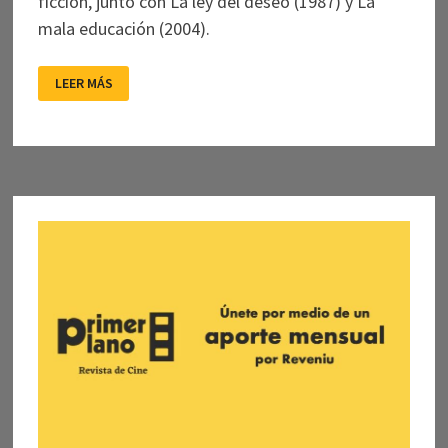
ficción, junto con La ley del deseo (1987) y La
mala educación (2004).
ALMODÓVAR
LEER MÁS
Y
LAS
MIL
CAMPANAS
DE
GLORIA