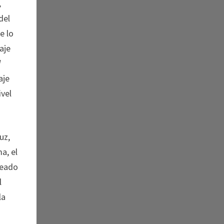
,
 del
e lo
aje
l
aje
ivel
uz,
a, el
deado
l
la