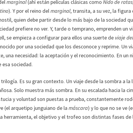
 del
marginal
(ahí están películas clásicas como
Nido de ratas
tino
). Y por el reino del
marginal
, transita, a su vez, la figura
 hostil, quien debe partir desde lo más bajo de la sociedad qu
ciedad prefiere no ver. Y, tarde o temprano, emprenden un vi
l, se empieza a configurar para ellos una suerte de
viaje de
onocido por una sociedad que los desconoce y reprime. Un vi
e, una necesidad: la aceptación y el reconocimiento. En un n
e esa sociedad.
trilogía. Es su gran contexto. Un viaje desde la sombra a la l
osa. Solo muestra más sombra. En su escalada hacia la cim
tucia y voluntad son puestas a prueba, constantemente ro
ve (el arquetipo junguiano de la
máscara
) y lo que no se ve (e
 herramienta, el objetivo y el trofeo son distintas fases de 