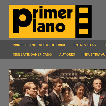
Saltar
al
contenido
PRIMER PLANO · NOTA EDITORIAL
ENTREVISTAS
E
CINE LATINOAMERICANO
AUTORES
INDUSTRIA AU