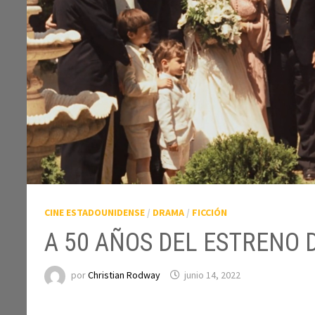
CINE ESTADOUNIDENSE
/
DRAMA
/
FICCIÓN
A 50 AÑOS DEL ESTRENO 
por
Christian Rodway
junio 14, 2022