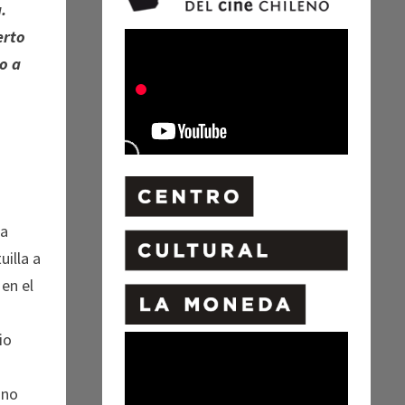
.
erto
o a
 a
uilla a
en el
io
 no