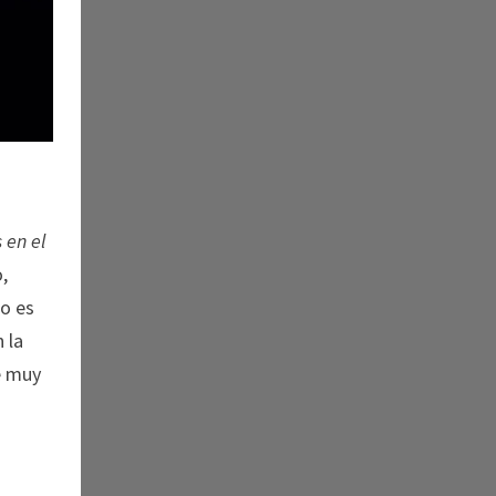
 en el
,
No es
 la
ve muy