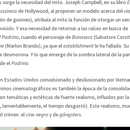
as surge la necesidad del mito. Joseph Campbell, en su libro
E
ussiness
de Hollywood, al proponer un modelo acerca del
vi
 de guiones), atribuía al mito la función de otorgar un sen
sión. Y esa necesidad de retornar a las raíces en busca de
l Padrino
, cuando el personaje de
Bonasera
(Salvatore Corsit
ne
(Marlon Brando), ya que el
establishment
le ha fallado. Su
e desmorona. Y lo que emerge de la sombra lateral de la pan
de el
Padrino
.
en un Estados Unidos convulsionado y desilusionado por Vietn
minos cinematográficos es también la época de la consolida
con temáticas y estéticas de fuerte realismo, influidos por la
ue, lamentablemente, el tiempo desgastó). Este realismo, mu
el crimen: el
cine negro
y de
gángsters
.