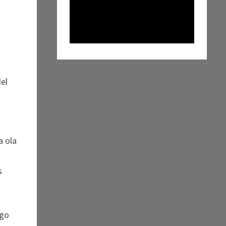
del
a ola
s
lgo