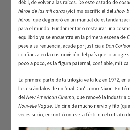
débil, de volver a las raíces. De este estado de cos
héroe de las mil caras
(víctima sacrificial del
show b
héroe,
que degeneró en un manual de estandarización
para el mundo. Fundamentar o restaurar una cosmovi
equilibrio ya se encuentra en la primera escena de
E
pese a su renuencia, acude por justicia a
Don Corleo
confianza en la cosmovisión del país que lo acoge s
poco a poco, es la figura paternal, confiable, mítica 
La primera parte de la trilogía ve la luz en 1972, 
los escándalos de un ‘mal Don’ como Nixon. En tér
del
New American Cinema
, que renovó la industria 
Nouvelle Vague
. Un cine de mucho nervio y filo (q
veces sucio, encontró una veta fértil en el retrato d