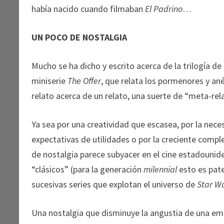
había nacido cuando filmaban
El Padrino
…
UN POCO DE NOSTALGIA
Mucho se ha dicho y escrito acerca de la trilogía de
miniserie
The Offer
, que relata los pormenores y an
relato acerca de un relato, una suerte de “meta-rel
Ya sea por una creatividad que escasea, por la nec
expectativas de utilidades o por la creciente compl
de nostalgia parece subyacer en el cine estadounid
“clásicos” (para la generación
milennial
esto es pat
sucesivas series que explotan el universo de
Star W
Una nostalgia que disminuye la angustia de una emer