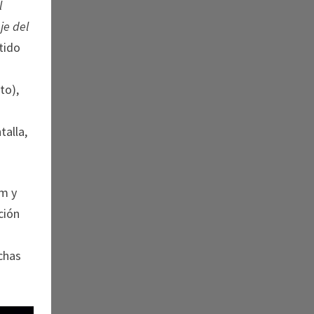
l
aje del
tido
to),
talla,
am y
ción
chas