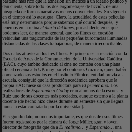
bastante más rico que la adhesión sin matices a un ideario político y
dan cuenta, sobre todo los dos largometrajes de ficción, de una
búsqueda de formas narrativas menos convencionales. Su vigencia
en el tiempo así lo atestigua. Claro, la actualidad de estas películas
está muy determinada porque sabemos qué ocurrió después, y
tenemos en la retina
el diario del lunes
, por así decir, en el que
podemos leer, de manera general, que los filmes en cuestión
vehiculan una tragicomedia de las pequeñas burocracias iluminadas
distanciadas de las clases trabajadoras, de manera irreconciliable.
Dos datos atraviesan los tres filmes. El primero es la relación con la
Escuela de Artes de la Comunicación de la Universidad Católica
(EAC), cuyo ámbito dedicado al cine no contaba con una plana
oficial cercana a la UP, muy por el contrario. Guzmán, quien había
comenzado sus estudios en el Instituto Fílmico, entidad previa a la
escuela, consiguió que la dirección académica aprobara que la
propia EAC fuese su casa productora para
El primer año
. Los
realizadores de
Esperando a Godoy
eran alumnos de la escuela y
Ruiz uno de sus docentes más preciados, aunque externo a la planta
docente (de hecho hizo clases durante un semestre sin que llegara
nunca a estar contratado por la universidad).
El segundo dato, no menos importante, es que dos de esos filmes
fueron registrados por la cámara de Jorge Müller, gran y joven
director de fotografía que da a
El realismo…
y
Esperando…
una