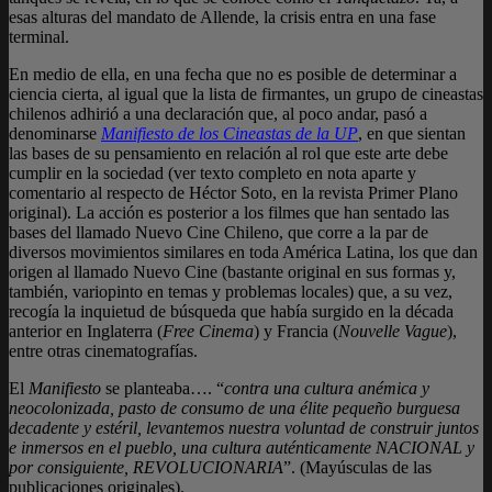
esas alturas del mandato de Allende, la crisis entra en una fase
terminal.
En medio de ella, en una fecha que no es posible de determinar a
ciencia cierta, al igual que la lista de firmantes, un grupo de cineastas
chilenos adhirió a una declaración que, al poco andar, pasó a
denominarse
Manifiesto de los Cineastas de la UP
, en que sientan
las bases de su pensamiento en relación al rol que este arte debe
cumplir en la sociedad (ver texto completo en nota aparte y
comentario al respecto de Héctor Soto, en la revista Primer Plano
original). La acción es posterior a los filmes que han sentado las
bases del llamado Nuevo Cine Chileno, que corre a la par de
diversos movimientos similares en toda América Latina, los que dan
origen al llamado Nuevo Cine (bastante original en sus formas y,
también, variopinto en temas y problemas locales) que, a su vez,
recogía la inquietud de búsqueda que había surgido en la década
anterior en Inglaterra (
Free Cinema
) y Francia (
Nouvelle Vague
),
entre otras cinematografías.
El
Manifiesto
se planteaba…. “
contra una cultura anémica y
neocolonizada, pasto de consumo de una élite pequeño burguesa
decadente y estéril, levantemos nuestra voluntad de construir juntos
e inmersos en el pueblo, una cultura auténticamente NACIONAL y
por consiguiente, REVOLUCIONARIA
”. (Mayúsculas de las
publicaciones originales).