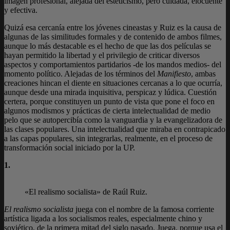
imagen profesional, alejada del esteticismo, pero cuidada, elocuente
y efectiva.
Quizá esa cercanía entre los jóvenes cineastas y Ruiz es la causa de
algunas de las similitudes formales y de contenido de ambos filmes,
aunque lo más destacable es el hecho de que las dos películas se
hayan permitido la libertad y el privilegio de criticar diversos
aspectos y comportamientos partidarios -de los mandos medios- del
momento político. Alejadas de los términos del
Manifiesto
, ambas
creaciones hincan el diente en situaciones cercanas a lo que ocurría,
aunque desde una mirada inquisitiva, perspicaz y lúdica. Cuestión
certera, porque constituyen un punto de vista que pone el foco en
algunos modismos y prácticas de cierta intelectualidad de medio
pelo que se autopercibía como la vanguardia y la evangelizadora de
las clases populares. Una intelectualidad que miraba en contrapicado
a las capas populares, sin integrarlas, realmente, en el proceso de
transformación social iniciado por la UP.
1.
«El realismo socialista» de Raúl Ruiz.
El realismo socialista
juega con el nombre de la famosa corriente
artística ligada a los socialismos reales, especialmente chino y
soviético, de la primera mitad del siglo pasado. Juega, porque usa el