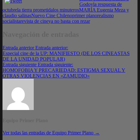
Godoy
la respuesta de
octubre
la tierra prometida
los minuteros
MARÍA Eugenia Meza y
claudio salinas
Nuevo Cine Chileno
primer plano
realismo
socialista
revista de cine
ya no basta con rezar
Navegación de entradas
Entrada anterior
Entrada anterior:
Especial cine de la UP: MANIFIESTO (DE LOS CINEASTAS
DE LA UNIDAD POPULAR)
Entrada siguiente
Entrada siguiente:
HOMOFOBIA Y PRECARIEDAD: ESTIGMA SEXUAL Y
OTRAS VIOLENCIAS EN «ZAMUDIO»
Equipo Primer Plano
Ver todas las entradas de Equipo Primer Plano →