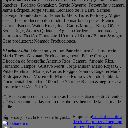
Sánchez , Rodrigo González y Sergio Navarro. Fotografía y cámara:
Jaime Bórquez, Jorge Müller, Leonardo de la Barra, Samuel
Carvajal. Sonido directo: Bernardo Menz, Boris Portnoy y Miguel
Costa. Postproducción de sonido: Leonardo Céspedes. Elenco:
Carmen Bueno, Waldo Rojas, Juan Carlos Moraga, Kerry Oñate,
Sonia Tagle, Andrés Quintana, Agustín Cardemil, Jaime Vadell,
entre otros. Ficción. Duración: 110 min. / 16 mm / Blanco & negro.
Casa productora: Nómada Producciones.
El primer año
. Dirección y guion: Patricio Guzmán. Producción:
María Teresa Guzmán. Producción general: Felipe Orrego.
Dirección de fotografía: Antonio Ríos. Cámara: Antonio Ríos,
Fernando Campos, Gustavo Moris, Jorge Müller, Mario Rojas G.,
Pablo Perelman. Montaje: Carlos Piaggio. Sonido: Eugenia María
Rodríguez-Peña. Voz en off: Marcelo Romo y Orlando Lübbert.
Documental. Duración: 100 min. / 35 mm / Blanco & negro. Casa
productora: EAC (PUC).
(*) Baste con escuchar las primeras frases del discurso de Allende en
la ONU y contrastarlas con lo que ahora sabemos de la historia de
Chile.
Etiquetado
Cine
crítica
crítica
Síguenos y haz click si es de tu gusto:
de cine
El primer año
equipo
primer plano
Esperando a