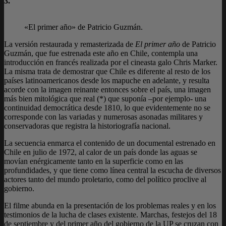
3.
«El primer año» de Patricio Guzmán.
La versión restaurada y remasterizada de
El primer año
de Patricio
Guzmán, que fue estrenada este año en Chile, contempla una
introducción en francés realizada por el cineasta galo Chris Marker.
La misma trata de demostrar que Chile es diferente al resto de los
países latinoamericanos desde los mapuche en adelante, y resulta
acorde con la imagen reinante entonces sobre el país, una imagen
más bien mitológica que real (*) que suponía –por ejemplo- una
continuidad democrática desde 1810, lo que evidentemente no se
corresponde con las variadas y numerosas asonadas militares y
conservadoras que registra la historiografía nacional.
La secuencia enmarca el contenido de un documental estrenado en
Chile en julio de 1972, al calor de un país donde las aguas se
movían enérgicamente tanto en la superficie como en las
profundidades, y que tiene como línea central la escucha de diversos
actores tanto del mundo proletario, como del político proclive al
gobierno.
El filme abunda en la presentación de los problemas reales y en los
testimonios de la lucha de clases existente. Marchas, festejos del 18
de septiembre y del primer año del gobierno de la UP se cruzan con