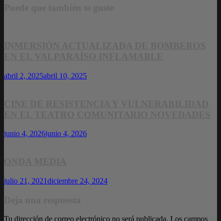
Puede que también te guste
INMERSIÓN ACTUALIZADA DE BOMBEROS
EN EL VALPARAÍSO INFLAMABLE
abril 2, 2025
abril 10, 2025
CINE DE RESISTENCIA Y VULNERABILIDAD
EN EL TEATRO COMUNITARIO NOVEDADES
junio 4, 2026
junio 4, 2026
ONDA MEDIA
julio 21, 2021
diciembre 24, 2024
Deja una respuesta
Tu dirección de correo electrónico no será publicada.
Los campos