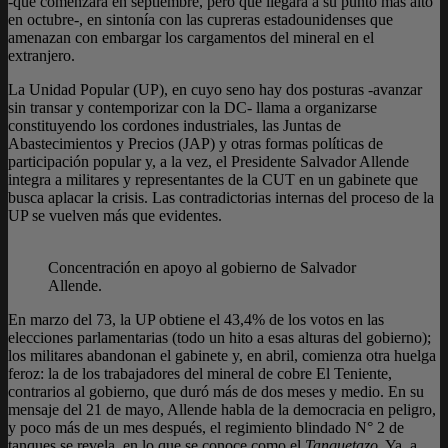
-que comenzará en septiembre, pero que llegará a su punto más alto
en octubre-, en sintonía con las cupreras estadounidenses que
amenazan con embargar los cargamentos del mineral en el
extranjero.
La Unidad Popular (UP), en cuyo seno hay dos posturas -avanzar
sin transar y contemporizar con la DC- llama a organizarse
constituyendo los cordones industriales, las Juntas de
Abastecimientos y Precios (JAP) y otras formas políticas de
participación popular y, a la vez, el Presidente Salvador Allende
integra a militares y representantes de la CUT en un gabinete que
busca aplacar la crisis. Las contradictorias internas del proceso de la
UP se vuelven más que evidentes.
Concentración en apoyo al gobierno de Salvador
Allende.
En marzo del 73, la UP obtiene el 43,4% de los votos en las
elecciones parlamentarias (todo un hito a esas alturas del gobierno);
los militares abandonan el gabinete y, en abril, comienza otra huelga
feroz: la de los trabajadores del mineral de cobre El Teniente,
contrarios al gobierno, que duró más de dos meses y medio. En su
mensaje del 21 de mayo, Allende habla de la democracia en peligro,
y poco más de un mes después, el regimiento blindado N° 2 de
tanques se revela, en lo que se conoce como el
Tanquetazo
. Ya, a