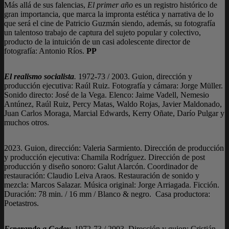
Más allá de sus falencias,
El primer año
es un registro histórico de
gran importancia, que marca la impronta estética y narrativa de lo
que será el cine de Patricio Guzmán siendo, además, su fotografía
un talentoso trabajo de captura del sujeto popular y colectivo,
producto de la intuición de un casi adolescente director de
fotografía: Antonio Ríos.
PP
El realismo socialista
.
1972-73 / 2003. Guion, dirección y
producción ejecutiva: Raúl Ruiz. Fotografía y cámara: Jorge Müller.
Sonido directo: José de la Vega. Elenco: Jaime Vadell, Nemesio
Antúnez, Raúl Ruiz, Percy Matas, Waldo Rojas, Javier Maldonado,
Juan Carlos Moraga, Marcial Edwards, Kerry Oñate, Darío Pulgar y
muchos otros.
2023. Guion, dirección: Valeria Sarmiento. Dirección de producción
y producción ejecutiva: Chamila Rodríguez. Dirección de post
producción y diseño sonoro: Galut Alarcón. Coordinador de
restauración: Claudio Leiva Araos. Restauración de sonido y
mezcla: Marcos Salazar. Música original: Jorge Arriagada. Ficción.
Duración: 78 min. / 16 mm / Blanco & negro. Casa productora:
Poetastros.
Esperando a Godoy
. 1972-73 / 2003. Dirección y guion: Cristián