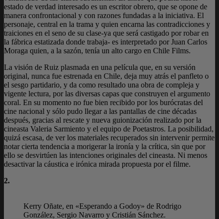
estado de verdad interesado es un escritor obrero, que se opone de
manera confrontacional y con razones fundadas a la iniciativa. El
personaje, central en la trama y quien encarna las contradicciones y
traiciones en el seno de su clase-ya que será castigado por robar en
la fábrica estatizada donde trabaja- es interpretado por Juan Carlos
Moraga quien, a la sazón, tenía un alto cargo en Chile Films.
La visión de Ruiz plasmada en una película que, en su versión
original, nunca fue estrenada en Chile, deja muy atrás el panfleto o
el sesgo partidario, y da como resultado una obra de compleja y
vigente lectura, por las diversas capas que construyen el argumento
coral. En su momento no fue bien recibido por los burócratas del
cine nacional y sólo pudo llegar a las pantallas de cine décadas
después, gracias al rescate y nueva guionización realizado por la
cineasta Valeria Sarmiento y el equipo de Poetastros. La posibilidad,
quizá escasa, de ver los materiales recuperados sin intervenir permite
notar cierta tendencia a morigerar la ironía y la crítica, sin que por
ello se desvirtúen las intenciones originales del cineasta. Ni menos
desactivar la cáustica e irónica mirada propuesta por el filme.
2.
Kerry Oñate, en «Esperando a Godoy» de Rodrigo
González, Sergio Navarro y Cristián Sánchez.