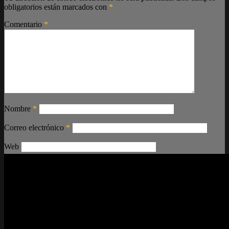
obligatorios están marcados con
*
Comentario
*
Nombre
*
Correo electrónico
*
Web
Guarda mi nombre, correo electrónico y web en este navegador
para la próxima vez que comente.