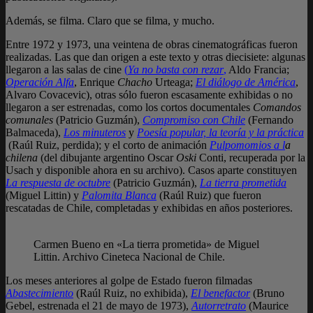
Además, se filma. Claro que se filma, y mucho.
Entre 1972 y 1973, una veintena de obras cinematográficas fueron
realizadas. Las que dan origen a este texto y otras diecisiete: algunas
llegaron a las salas de cine
(
Ya no basta con rezar
,
Aldo Francia;
Operación Alfa
, Enrique
Chacho
Urteaga;
El diálogo de América
,
Alvaro Covacevic), otras sólo fueron escasamente exhibidas o no
llegaron a ser estrenadas, como los cortos documentales
Comandos
comunales
(Patricio Guzmán),
Compromiso con Chile
(Fernando
Balmaceda),
Los minuteros
y
Poesía popular, la teoría y la práctica
(Raúl Ruiz, perdida); y el corto de animación
Pulpomomios a l
a
chilena
(del dibujante argentino Oscar
Oski
Conti, recuperada por la
Usach y disponible ahora en su archivo). Casos aparte constituyen
La respuesta de octubre
(Patricio Guzmán),
La tierra prometida
(Miguel Littin) y
Palomita Blanca
(Raúl Ruiz) que fueron
rescatadas de Chile, completadas y exhibidas en años posteriores.
Carmen Bueno en «La tierra prometida» de Miguel
Littin. Archivo Cineteca Nacional de Chile.
Los meses anteriores al golpe de Estado fueron filmadas
Abastecimiento
(Raúl Ruiz, no exhibida),
El benefactor
(Bruno
Gebel, estrenada el 21 de mayo de 1973),
Autorretrato
(Maurice