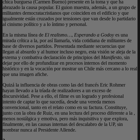
chica burguesa (Carmen Bueno) presente en la toma y que ha
abrazado la causa popular. El guion muestra, además, a un grupo de
militantes democratacristianos que coinciden en el edificio y que
igualmente están cruzados por tensiones que van desde lo partidario
al cinismo político y a lo íntimo y personal.
En la misma línea de
El realismo…
,
Esperando a Godoy
es una
mirada crítica a la, por así llamarla, vida cotidiana de militantes de
base de diversos partidos. Presentada mediante secuencias que
llegan al absurdo y al humor incluso negro, esta visión se aleja de la
externa y combativa declaración de principios del
Manifiesto
, sin
dejar por ello de profundizar en procesos internos del momento
histórico y en la vocación por mostrar un Chile más cercano a lo real
que una imagen afiche.
Quizá la influencia de obras como las del francés Eric Rohmer
hayan llevado a la tríada de realizadores a un exceso de
discursividad. Pese a ello, el filme es un logrado y profesional
intento de captar lo que sucedía, desde una vereda menos
convencional, tanto en el relato como en su factura. Constituye,
junto con la obra de Ruiz, en una lectura del proceso diferente a la ,
menos nostálgica y emotiva, pero más inquisitiva y que explora,
finalmente, en las causas internas del descalabro de la UP, sin
nombrar nunca al Presidente Allende.