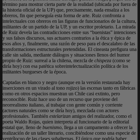
término para mostrar cierta parte de la realidad (ubicada por fuera de
la historia oficial de la UP) que, precisamente, nada ensalza a los
obreros, fin que perseguía esta forma de arte. Ruiz confronta a
intelectuales con obreros en las figuras de funcionarios de la cultura,
militantes de un partido de la UP, y un escritor proletario. La mirada
de Ruiz devela las contradicciones entre sus “buenistas” intenciones
y sus falsos discursos, sus actuares contrarios a la ética y épica de
esos años y, finalmente, una razón de peso para el descalabro de las
transformaciones estructurales pretendidas. El cineasta prefigura una
calle sin salida, mediante diálogos y situaciones llenos del humor
propio de Ruiz: surreal a la chilena, mezcla de
chispeza
(como se
diría hoy) con esa patética sobreintelectualización política de los
militantes burgueses de la época.
Captadas en blanco y negro (aunque en la versión restaurada hay
inserciones en un virado al tono rojizo) las escenas tanto en fábricas
como en otros espacios muestran un Chile casi extinto, pero
reconocible. Ruiz hace uso de un recurso que proviene del
neorrealismo italiano, al trabajar con gente común y corriente
(actores naturales como se diría hoy), mezclada con actores
profesionales. También
estelarizan
amigos del realizador, como el
poeta Waldo Rojas, quien interpreta al funcionario de la editorial
estatal que, lleno de
buenismo
, llega a un campamento a ofrecer la
realización de un taller literario, concibiéndose como una especie de
ventrílocuo de las clases subalternas. El único que podría haber