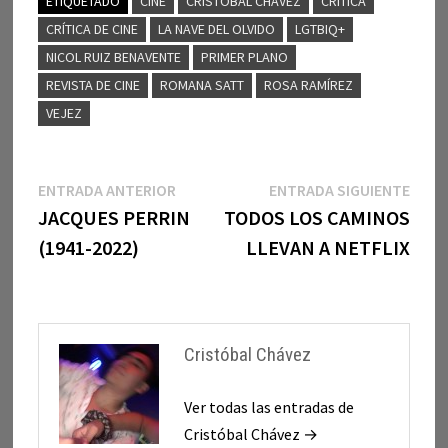
ETIQUETADO
CINE
CRISTÓBAL CHÁVEZ
CRÍTICA
CRÍTICA DE CINE
LA NAVE DEL OLVIDO
LGTBIQ+
NICOL RUIZ BENAVENTE
PRIMER PLANO
REVISTA DE CINE
ROMANA SATT
ROSA RAMÍREZ
VEJEZ
Navegación
Entrada
Entr
ENTRADA ANTERIOR
ENTRADA SIGUIENTE
anterior:
sigui
JACQUES PERRIN
TODOS LOS CAMINOS
de
(1941-2022)
LLEVAN A NETFLIX
entradas
Cristóbal Chávez
Ver todas las entradas de
Cristóbal Chávez →