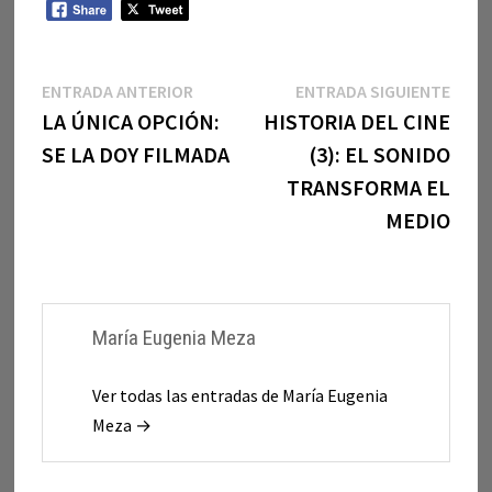
Navegación
Entrada
Entr
ENTRADA ANTERIOR
ENTRADA SIGUIENTE
anterior:
sigui
LA ÚNICA OPCIÓN:
HISTORIA DEL CINE
de
SE LA DOY FILMADA
(3): EL SONIDO
entradas
TRANSFORMA EL
MEDIO
María Eugenia Meza
Ver todas las entradas de María Eugenia
Meza →