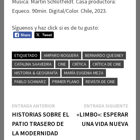
Música: Martín Schlotfeldt. Casa productora:
Equeco. 90min. Digital/Color. Chile, 2023.
Síguenos y haz click si es de tu gusto:
ETIQUETADO
AMPARO NOGUERA
BERNARDO QUESNEY
CATALINA SAAVEDRA
CINE
CRÍTICA
CRÍTICA DE CINE
HISTORIA & GEOGRAFÍA
MARÍA EUGENIA MEZA
PABLO SCHWARZ
PRIMER PLANO
REVISTA DE CINE
Navegación
Entrada
Entr
ENTRADA ANTERIOR
ENTRADA SIGUIENTE
anterior:
sigui
HISTORIAS SOBRE EL
«LIMBO»: ESPERAR
de
PATIO TRASERO DE
UNA VIDA NUEVA
entradas
LA MODERNIDAD