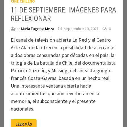
CINE CHILENO
11 DE SEPTIEMBRE: IMÁGENES PARA
REFLEXIONAR
por
María Eugenia Meza
septiembre 10, 2021
0
El canal de televisión abierta La Red y el Centro
Arte Alameda ofrecen la posibilidad de acercarse
a dos obras censuradas por décadas en el país: la
trilogía de La batalla de Chile, del documentalista
Patricio Guzmán, y Missing, del cineasta griego-
francés Costa-Gavras, basada en un hecho real.
Una interesante ventana abierta hacia
acontecimientos que aún reverberan en la
memoria, el subconsciente y el presente
nacionales.
11
LEER MÁS
DE