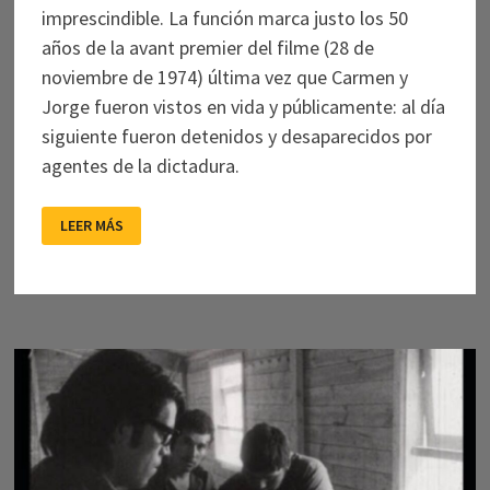
imprescindible. La función marca justo los 50
años de la avant premier del filme (28 de
noviembre de 1974) última vez que Carmen y
Jorge fueron vistos en vida y públicamente: al día
siguiente fueron detenidos y desaparecidos por
agentes de la dictadura.
UN
LEER MÁS
RESCATE
IMPRESCINDIBLE:
“A
LA
SOMBRA
DEL
SOL”