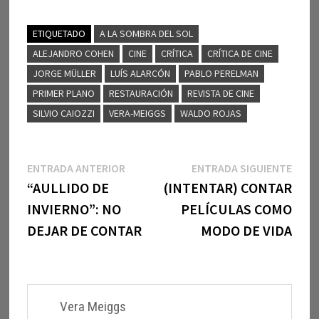
ETIQUETADO
A LA SOMBRA DEL SOL
ALEJANDRO COHEN
CINE
CRÍTICA
CRÍTICA DE CINE
JORGE MÜLLER
LUÍS ALARCÓN
PABLO PERELMAN
PRIMER PLANO
RESTAURACIÓN
REVISTA DE CINE
SILVIO CAIOZZI
VERA-MEIGGS
WALDO ROJAS
Navegación
Entrada
Entr
ENTRADA ANTERIOR
ENTRADA SIGUIENTE
anterior:
sigui
“AULLIDO DE
(INTENTAR) CONTAR
de
INVIERNO”: NO
PELÍCULAS COMO
entradas
DEJAR DE CONTAR
MODO DE VIDA
Vera Meiggs