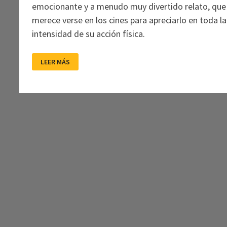
emocionante y a menudo muy divertido relato, que
merece verse en los cines para apreciarlo en toda la
intensidad de su acción física.
ANORA:
LEER MÁS
EL
FRENESÍ
Y
LA
PAUSA