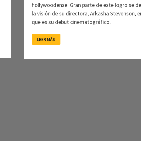
hollywoodense. Gran parte de este logro se d
la visión de su directora, Arkasha Stevenson, e
que es su debut cinematográfico.
LA
LEER MÁS
PRIMERA
PROFECÍA:
EL
DIABLO
EN
LOS
DETALLES