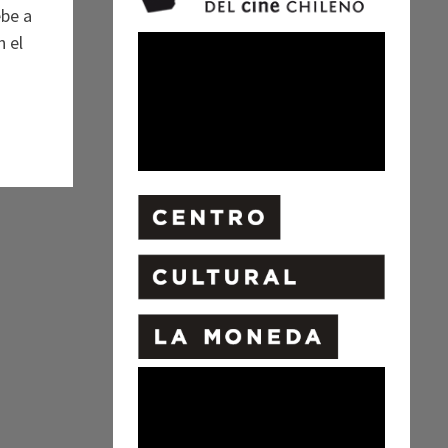
ebe a
n el