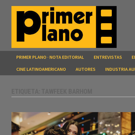
Saltar
al
contenido
PRIMER PLANO · NOTA EDITORIAL
ENTREVISTAS
E
CINE LATINOAMERICANO
AUTORES
INDUSTRIA AU
ETIQUETA:
TAWFEEK BARHOM