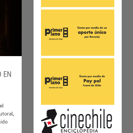
O EN
el
utoral,
sido