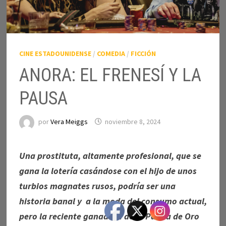
CINE ESTADOUNIDENSE
/
COMEDIA
/
FICCIÓN
ANORA: EL FRENESÍ Y LA
PAUSA
por
Vera Meiggs
noviembre 8, 2024
Una prostituta, altamente profesional, que se
gana la lotería casándose con el hijo de unos
turbios magnates rusos, podría ser una
historia banal y a la moda del consumo actual,
pero la reciente ganadora de la Palma de Oro