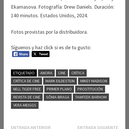
Ekamasova. Fotografía: Drew Daniels. Duración:
140 minutos. Estados Unidos, 2024.
Fotos provistas por la distribuidora.
Síguenos y haz click si es de tu gusto:
ETIQUETADO
ANORA
CINE
CRÍTICA
CRÍTICA DE CINE
MARK EILDESTEIN
MIKEY MADISON
NELL TIGER FREE
PRIMER PLANO
PROSTITUCIÓN
REVISTA DE CINE
SÔNIA BRAGA
TAWFEEK BARHOM
VERA-MEIGGS
Navegación
Entrada
Entr
ENTRADA ANTERIOR
ENTRADA SIGUIENTE