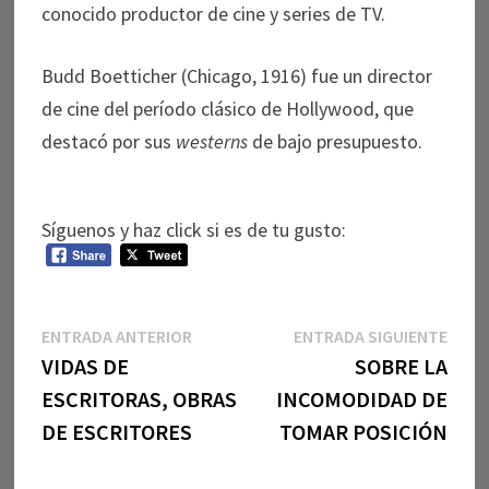
conocido productor de cine y series de TV.
Budd Boetticher (Chicago, 1916) fue un director
de cine del período clásico de Hollywood, que
destacó por sus
westerns
de bajo presupuesto.
Síguenos y haz click si es de tu gusto:
Navegación
Entrada
Entr
ENTRADA ANTERIOR
ENTRADA SIGUIENTE
anterior:
sigui
VIDAS DE
SOBRE LA
de
ESCRITORAS, OBRAS
INCOMODIDAD DE
entradas
DE ESCRITORES
TOMAR POSICIÓN