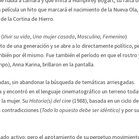
 que habla a cámara y que imita a Humphrey Bogart, su falta d
a película un hito que marcará el nacimiento de la Nueva Ola,
de la Cortina de Hierro.
 (
Vivir su vida
,
Una mujer casada
,
Masculino, Femenino
)
rato de una generación y se abre a lo directamente político, p
mbién por él mismo. Fue también el período en que el rostro 
po), Anna Karina, brillaron en la pantalla.
das, sin abandonar la búsqueda de temáticas arriesgadas.
y encontró en el lenguaje cinematográfico un terreno toda
e la mujer. Su
Historia(s) del cine
(1988), basada en un ciclo de
 contradicciones (
Todo lo opuesto debe ser idéntico)
y por s
uado activo; pero el agotamiento de su perpetuo movimient