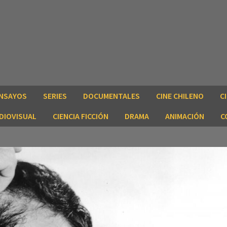
NSAYOS
SERIES
DOCUMENTALES
CINE CHILENO
C
DIOVISUAL
CIENCIA FICCIÓN
DRAMA
ANIMACIÓN
C