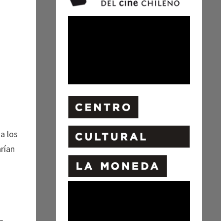
a los
arían