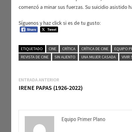
comenzó a minar sus fuerzas. Su suicidio asistido h
Síguenos y haz click si es de tu gusto:
ETIQUETADO
CINE
CRÍTICA
CRÍTICA DE CINE
EQUIPO P
REVISTA DE CINE
SIN ALIENTO
UNA MUJER CASADA
VIVIR
Navegación
Entrada
ENTRADA ANTERIOR
anterior:
IRENE PAPAS (1926-2022)
de
entradas
Equipo Primer Plano