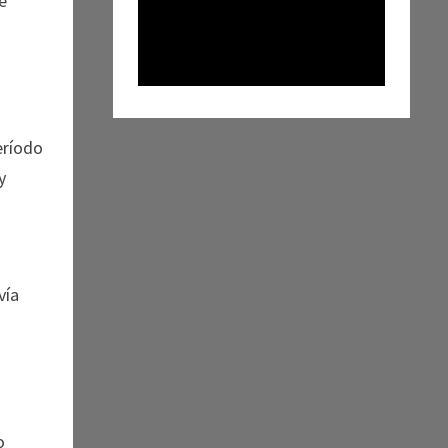
e
eríodo
y
vía
u
o