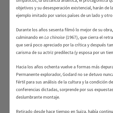
simpáticos, la distancia analítica, el protagonista
objetivos y su desesperación existencial, harán de l
ejemplo imitado por varios países de un lado y otro 
Durante los años sesenta filmó lo mejor de su obra,
culminando en
La chinoise
(1967), que cierra el ret
que será poco apreciado por la crítica y después ta
carisma de su actriz predilecta (y esposa por un tiem
Hacia los años ochenta vuelve a formas más depura
Permanente explorador, Godard no se detuvo nunca 
fértil para sus análisis de la cultura y la condición d
conferencias dictadas, sorprende por sus expuestas
deslumbrante montaje.
Retirado desde hace tiempo en Suiza, había contin