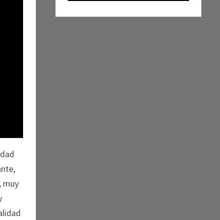
idad
ante,
r, muy
y
alidad