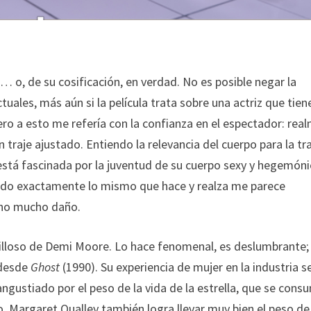
… o, de su cosificación, en verdad. No es posible negar la
uales, más aún si la película trata sobre una actriz que tien
pero a esto me refería con la confianza en el espectador: rea
traje ajustado. Entiendo la relevancia del cuerpo para la t
está fascinada por la juventud de su cuerpo sexy y hegemóni
iendo exactamente lo mismo que hace y realza me parece
echo mucho daño.
villoso de Demi Moore. Lo hace fenomenal, es deslumbrante;
 desde
Ghost
(1990). Su experiencia de mujer en la industria s
gustiado por el peso de la vida de la estrella, que se cons
. Margaret Qualley también logra llevar muy bien el peso de