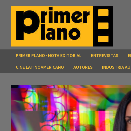
Saltar
al
contenido
PRIMER PLANO · NOTA EDITORIAL
ENTREVISTAS
E
CINE LATINOAMERICANO
AUTORES
INDUSTRIA AU