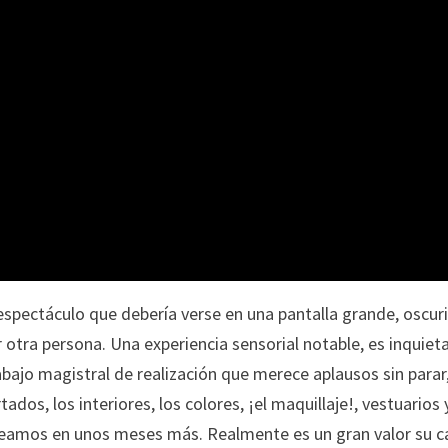
 espectáculo que debería verse en una pantalla grande, oscur
r otra persona. Una experiencia sensorial notable, es inquiet
rabajo magistral de realización que merece aplausos sin para
ados, los interiores, los colores, ¡el maquillaje!, vestuarios 
eamos en unos meses más. Realmente es un gran valor su c