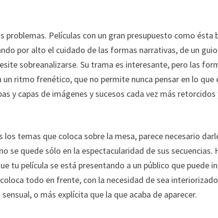
los problemas. Películas con un gran presupuesto como ésta
ando por alto el cuidado de las formas narrativas, de un gui
cesite sobreanalizarse. Su trama es interesante, pero las fo
n un ritmo frenético, que no permite nunca pensar en lo que 
apas y capas de imágenes y sucesos cada vez más retorcidos 
s los temas que coloca sobre la mesa, parece necesario darl
a no se quede sólo en la espectacularidad de sus secuencias.
e tu película se está presentando a un público que puede in
 coloca todo en frente, con la necesidad de sea interiorizad
sensual, o más explícita que la que acaba de aparecer.