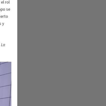
el rol
mpo se
ierto
s y
u
s
La