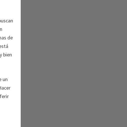
 buscan
on
rmas de
está
y bien
e un
 Hacer
ferir
o