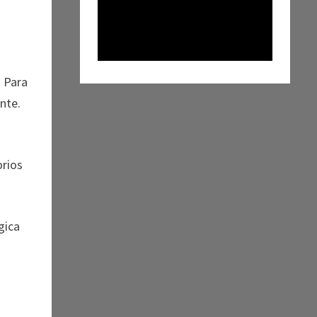
. Para
nte.
orios
gica