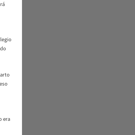
ará
legio
ado
parto
 eso
o era