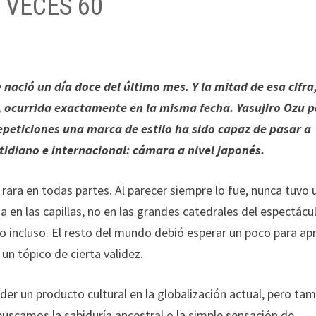
 VECES 60
nació un día doce del último mes. Y la mitad de esa cifra
o, ocurrida exactamente en la misma fecha. Yasujiro Ozu p
repeticiones una marca de estilo ha sido capaz de pasar a
idiano e internacional: cámara a nivel japonés.
 rara en todas partes. Al parecer siempre lo fue, nunca tuvo 
a en las capillas, no en las grandes catedrales del espectácu
do incluso. El resto del mundo debió esperar un poco para ap
 un tópico de cierta validez.
nder un producto cultural en la globalización actual, pero ta
uscamos la sabiduría ancestral o la simple sensación de