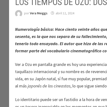
LOS TIEMPOS DE OZU: DOS
por
Vera Meiggs
abril 12, 2024
Numerología básica: Hace ciento veinte años que 
sesenta, es la que nos separa de su fallecimient
tenerlo todo ensayado. El autor que hizo de las 
formar parte del vocabulario cinematográfico cot
Ver a Ozu en pantalla grande es hoy una experiencia
taquillazo internacional y su nombre es de reverenci
vida, en su Japón natal, sí fue muy popular, premia
al más
japonés de los cineastas
, lo que sigue siendo
Lo identitario puede ser un fastidio a la hora de ve
es un tesoro inapreciable en los momentos en que b