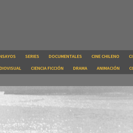
NSAYOS
SERIES
DOCUMENTALES
CINE CHILENO
C
DIOVISUAL
CIENCIA FICCIÓN
DRAMA
ANIMACIÓN
C