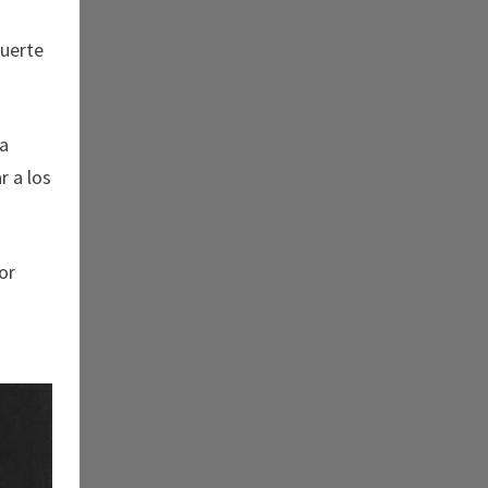
muerte
ga
r a los
or