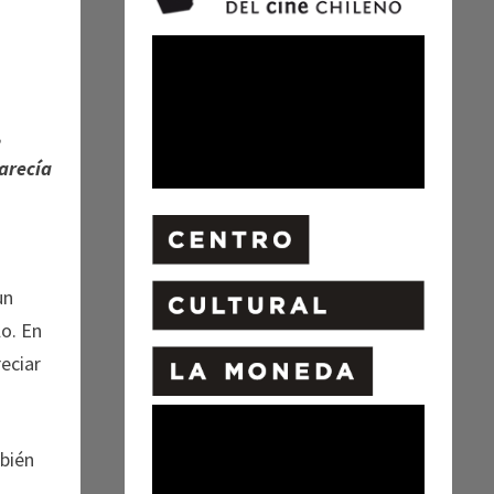
,
arecía
un
lo. En
reciar
mbién