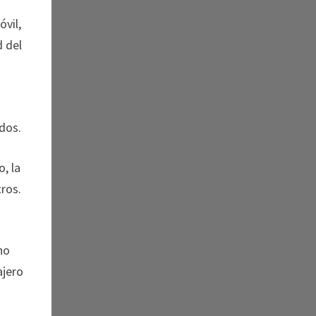
óvil,
d del
ados.
, la
ros.
no
ajero