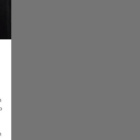
n
so
n