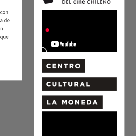
 con
ía de
en
 que