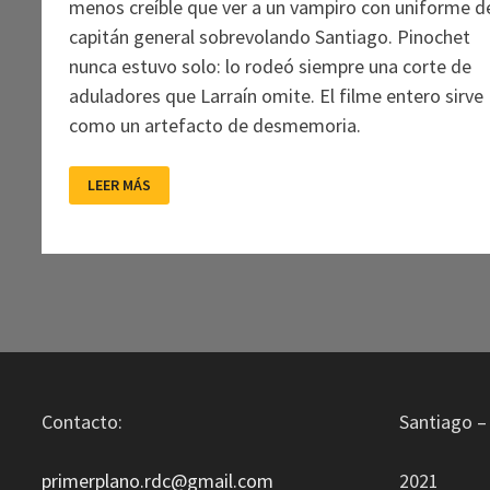
menos creíble que ver a un vampiro con uniforme d
capitán general sobrevolando Santiago. Pinochet
nunca estuvo solo: lo rodeó siempre una corte de
aduladores que Larraín omite. El filme entero sirve
como un artefacto de desmemoria.
«EL
LEER MÁS
CONDE»:
LA
MONSTRUOSIDAD
COMO
COARTADA
Contacto:
Santiago – 
primerplano.rdc@gmail.com
2021