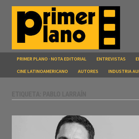
Saltar
al
contenido
PRIMER PLANO · NOTA EDITORIAL
ENTREVISTAS
E
CINE LATINOAMERICANO
AUTORES
INDUSTRIA AU
ETIQUETA:
PABLO LARRAÍN