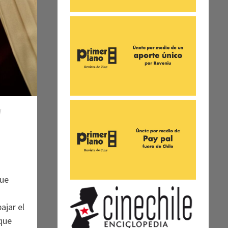
/
que
ajar el
que