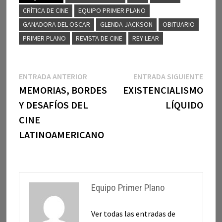
CRÍTICA DE CINE
EQUIPO PRIMER PLANO
GANADORA DEL OSCAR
GLENDA JACKSON
OBITUARIO
PRIMER PLANO
REVISTA DE CINE
REY LEAR
Navegación
Entrada
Entr
ENTRADA ANTERIOR
ENTRADA SIGUIENTE
anterior:
sigui
MEMORIAS, BORDES
EXISTENCIALISMO
de
Y DESAFÍOS DEL
LÍQUIDO
entradas
CINE
LATINOAMERICANO
Equipo Primer Plano
Ver todas las entradas de