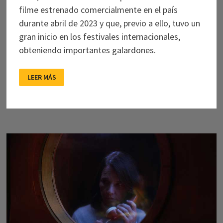
filme estrenado comercialmente en el país
durante abril de 2023 y que, previo a ello, tuvo un
gran inicio en los festivales internacionales,
obteniendo importantes galardones.
BLANQUITA:
LEER MÁS
CINE
NEGRO
A
TRAVÉS
DE
NUESTRAS
PROPIAS
EXPERIENCIAS