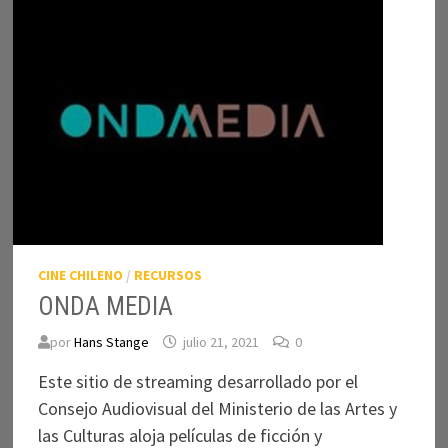
CINE CHILENO
/
RECURSOS
ONDA MEDIA
por
Hans Stange
julio 21, 2021
0
Este sitio de streaming desarrollado por el
Consejo Audiovisual del Ministerio de las Artes y
las Culturas aloja películas de ficción y