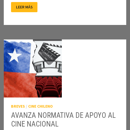
ANACRONÍA
LEER MÁS
Y
EPIFANÍA
POLÍTICA
EN
MALA
JUNTA
BREVES
/
CINE CHILENO
AVANZA NORMATIVA DE APOYO AL
CINE NACIONAL