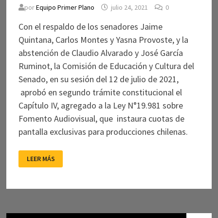
por
Equipo Primer Plano
julio 24, 2021
0
Con el respaldo de los senadores Jaime
Quintana, Carlos Montes y Yasna Provoste, y la
abstención de Claudio Alvarado y José García
Ruminot, la Comisión de Educación y Cultura del
Senado, en su sesión del 12 de julio de 2021,
aprobó en segundo trámite constitucional el
Capítulo IV, agregado a la Ley N°19.981 sobre
Fomento Audiovisual, que instaura cuotas de
pantalla exclusivas para producciones chilenas.
AVANZA
LEER MÁS
NORMATIVA
DE
APOYO
AL
CINE
NACIONAL