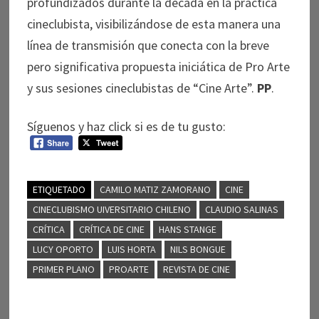
profundizados durante la década en la práctica
cineclubista, visibilizándose de esta manera una
línea de transmisión que conecta con la breve
pero significativa propuesta iniciática de Pro Arte
y sus sesiones cineclubistas de “Cine Arte”.
PP
.
Síguenos y haz click si es de tu gusto:
ETIQUETADO
CAMILO MATIZ ZAMORANO
CINE
CINECLUBISMO UIVERSITARIO CHILENO
CLAUDIO SALINAS
CRÍTICA
CRÍTICA DE CINE
HANS STANGE
LUCY OPORTO
LUIS HORTA
NILS BONGUE
PRIMER PLANO
PROARTE
REVISTA DE CINE