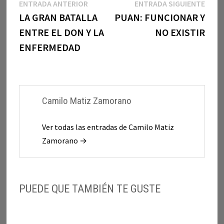
Navegación
Entrada
Entr
ENTRADA ANTERIOR
ENTRADA SIGUIENTE
anterior:
sigui
LA GRAN BATALLA
PUAN: FUNCIONAR Y
de
ENTRE EL DON Y LA
NO EXISTIR
entradas
ENFERMEDAD
Camilo Matiz Zamorano
Ver todas las entradas de Camilo Matiz
Zamorano →
PUEDE QUE TAMBIÉN TE GUSTE