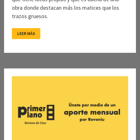
obra donde destacan más los matices que los
trazos gruesos.
VALERIA
LEER MÁS
SARMIENTO:
VUELO
PROPIO