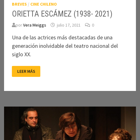
BREVES
/
CINE CHILENO
ORIETTA ESCÁMEZ (1938- 2021)
por
Vera Meiggs
julio 17, 2021
0
Una de las actrices más destacadas de una
generación inolvidable del teatro nacional del
siglo XX.
ORIETTA
LEER MÁS
ESCÁMEZ
(1938-
2021)