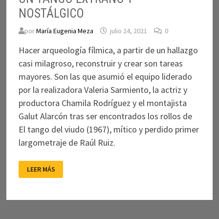
NOSTÁLGICO
por
María Eugenia Meza
julio 24, 2021
0
Hacer arqueología fílmica, a partir de un hallazgo
casi milagroso, reconstruir y crear son tareas
mayores. Son las que asumió el equipo liderado
por la realizadora Valeria Sarmiento, la actriz y
productora Chamila Rodríguez y el montajista
Galut Alarcón tras ser encontrados los rollos de
El tango del viudo (1967), mítico y perdido primer
largometraje de Raúl Ruiz.
UN
LEER MÁS
TANGO
EXTRAÑO
Y
NOSTÁLGICO