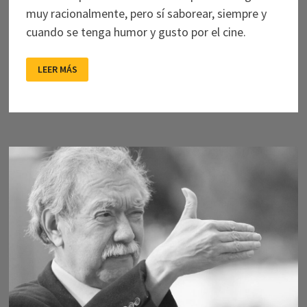
muy racionalmente, pero sí saborear, siempre y
cuando se tenga humor y gusto por el cine.
JUEGOS
LEER MÁS
ESPECULARES
DE
IDENTIDAD
NACIONAL