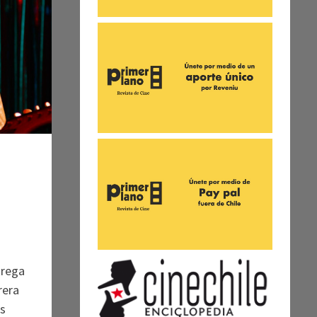
trega
rera
s