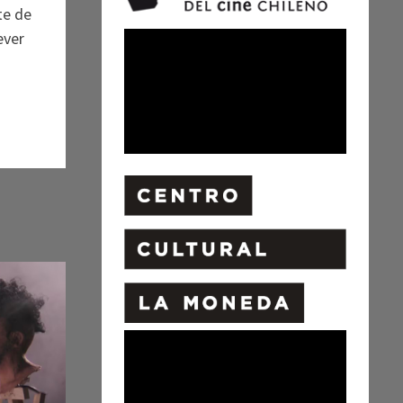
te de
ever