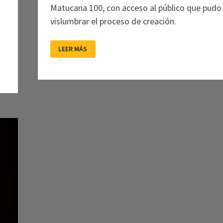
Matucana 100, con acceso al público que pudo
vislumbrar el proceso de creación.
LOS
LEER MÁS
HIPERBÓREOS:
NOCTURNO(S)
DE
CHILE