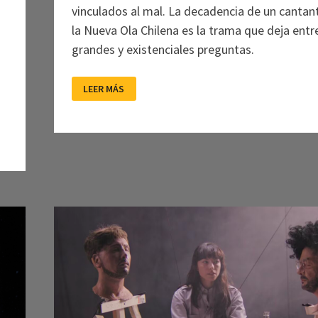
vinculados al mal. La decadencia de un cantan
la Nueva Ola Chilena es la trama que deja entr
e
grandes y existenciales preguntas.
LOS
LEER MÁS
AÑOS
SALVAJES:
ENTRE
LA
NOSTALGIA
Y
LA
SUPERVIVENCIA