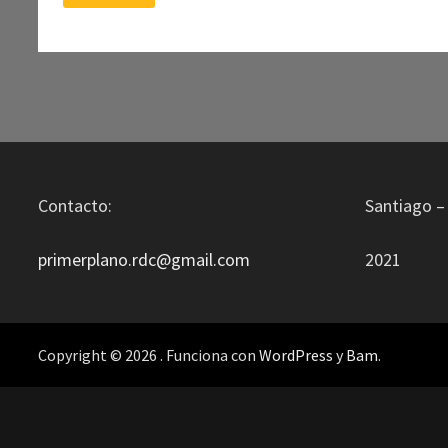
PROFECÍA:
EL
DIABLO
EN
LOS
DETALLES
Contacto:
Santiago – 
primerplano.rdc@gmail.com
2021
Copyright © 2026
. Funciona con
WordPress
y
Bam
.