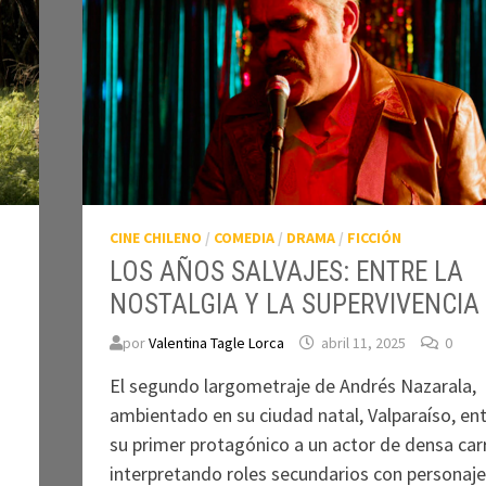
CINE CHILENO
/
COMEDIA
/
DRAMA
/
FICCIÓN
LOS AÑOS SALVAJES: ENTRE LA
NOSTALGIA Y LA SUPERVIVENCIA
por
Valentina Tagle Lorca
abril 11, 2025
0
El segundo largometraje de Andrés Nazarala,
ambientado en su ciudad natal, Valparaíso, en
su primer protagónico a un actor de densa car
interpretando roles secundarios con personaje