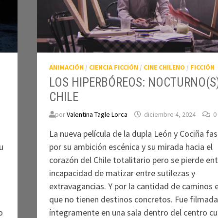
ANIMACIÓN
/
CIENCIA FICCIÓN
/
CINE CHILENO
/
FICCIÓN
LOS HIPERBÓREOS: NOCTURNO(S)
CHILE
por
Valentina Tagle Lorca
diciembre 4, 2024
0
La nueva película de la dupla León y Cociña fas
u
por su ambición escénica y su mirada hacia el
corazón del Chile totalitario pero se pierde ent
incapacidad de matizar entre sutilezas y
extravagancias. Y por la cantidad de caminos 
que no tienen destinos concretos. Fue filmada
o
íntegramente en una sala dentro del centro cul