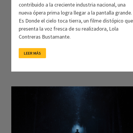
contribuido a la creciente industria nacional, una
nueva ópera prima logra llegar a la pantalla grande.
Es Donde el cielo toca tierra, un filme distópico qu
presenta la voz fresca de su realizadora, Lola
Contreras Bustamante.
DONDE
LEER MÁS
EL
CIELO
TOCA
TIERRA:
SORORIDADES
Y
DISTOPÍAS