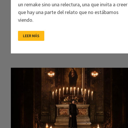
un remake sino una relectura, una que invita a creer
que hay una parte del relato que no estábamos
viendo.
NOSFERATU:
LEER MÁS
ESTOS
VIOLENTOS
PLACERES