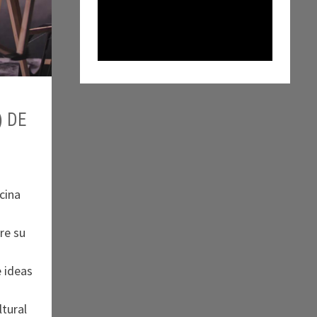
 DE
cina
re su
e ideas
tural