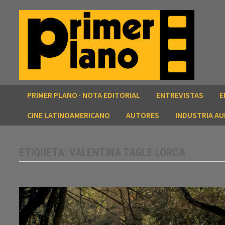
Saltar
al
contenido
PRIMER PLANO · NOTA EDITORIAL
ENTREVISTAS
E
CINE LATINOAMERICANO
AUTORES
INDUSTRIA AU
ETIQUETA:
VALENTINA TAGLE LORCA