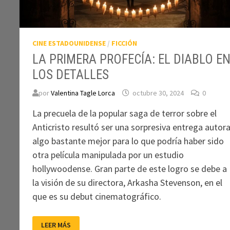
CINE ESTADOUNIDENSE
/
FICCIÓN
LA PRIMERA PROFECÍA: EL DIABLO E
LOS DETALLES
por
Valentina Tagle Lorca
octubre 30, 2024
0
La precuela de la popular saga de terror sobre el
Anticristo resultó ser una sorpresiva entrega autora
algo bastante mejor para lo que podría haber sido
otra película manipulada por un estudio
hollywoodense. Gran parte de este logro se debe a
la visión de su directora, Arkasha Stevenson, en el
que es su debut cinematográfico.
LA
LEER MÁS
PRIMERA