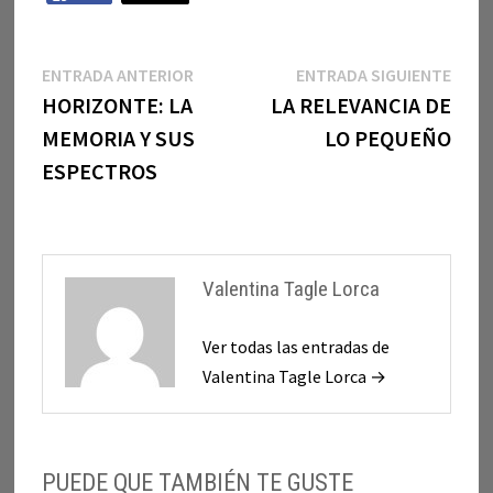
Navegación
Entrada
Entr
ENTRADA ANTERIOR
ENTRADA SIGUIENTE
anterior:
sigui
HORIZONTE: LA
LA RELEVANCIA DE
de
MEMORIA Y SUS
LO PEQUEÑO
entradas
ESPECTROS
Valentina Tagle Lorca
Ver todas las entradas de
Valentina Tagle Lorca →
PUEDE QUE TAMBIÉN TE GUSTE