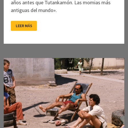
años antes que Tutankamón. Las momias más
antiguas del mundo».
PARA
LEER MÁS
DESCUBRIR
LA
CULTURA
Y
LAS
MOMIAS
CHINCHORRO