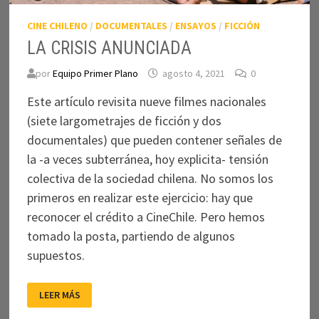
CINE CHILENO
/
DOCUMENTALES
/
ENSAYOS
/
FICCIÓN
LA CRISIS ANUNCIADA
por
Equipo Primer Plano
agosto 4, 2021
0
Este artículo revisita nueve filmes nacionales
(siete largometrajes de ficción y dos
documentales) que pueden contener señales de
la -a veces subterránea, hoy explicita- tensión
colectiva de la sociedad chilena. No somos los
primeros en realizar este ejercicio: hay que
reconocer el crédito a CineChile. Pero hemos
tomado la posta, partiendo de algunos
supuestos.
LA
LEER MÁS
CRISIS
ANUNCIADA