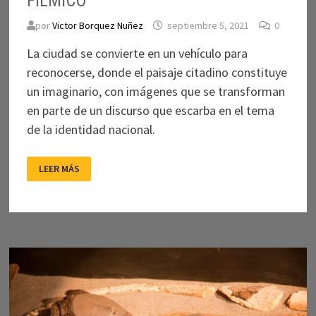
FÍLMICO
por
Victor Borquez Nuñez
septiembre 5, 2021
0
La ciudad se convierte en un vehículo para
reconocerse, donde el paisaje citadino constituye
un imaginario, con imágenes que se transforman
en parte de un discurso que escarba en el tema
de la identidad nacional.
LA
LEER MÁS
CIUDAD
COMO
ESCENARIO
FÍLMICO