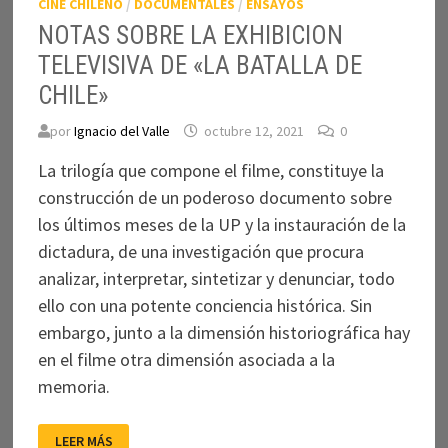
CINE CHILENO
/
DOCUMENTALES
/
ENSAYOS
NOTAS SOBRE LA EXHIBICION
TELEVISIVA DE «LA BATALLA DE
CHILE»
por
Ignacio del Valle
octubre 12, 2021
0
La trilogía que compone el filme, constituye la
construcción de un poderoso documento sobre
los últimos meses de la UP y la instauración de la
dictadura, de una investigación que procura
analizar, interpretar, sintetizar y denunciar, todo
ello con una potente conciencia histórica. Sin
embargo, junto a la dimensión historiográfica hay
en el filme otra dimensión asociada a la
memoria.
NOTAS
LEER MÁS
SOBRE