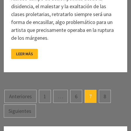
disidencia, el malestar y la exaltación de las
clases proletarias, retratarlo siempre será una
forma de encasillar, algo problemático para un
artista que precisamente operaba en la ruptura
de los márgenes.
LA
LEER MÁS
POLÍTICA
DE
LA
INTIMIDAD:
LEMEBEL
Navegación
Anteriores
1
…
6
7
8
de
Siguientes
entradas