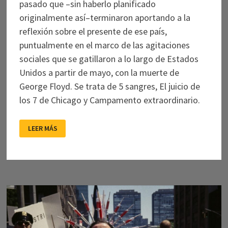
pasado que –sin haberlo planificado
originalmente así–terminaron aportando a la
reflexión sobre el presente de ese país,
puntualmente en el marco de las agitaciones
sociales que se gatillaron a lo largo de Estados
Unidos a partir de mayo, con la muerte de
George Floyd. Se trata de 5 sangres, El juicio de
los 7 de Chicago y Campamento extraordinario.
TRES
LEER MÁS
MIRADAS
AL
PASADO
QUE
RESUENAN
EN
EL
PRESENTE