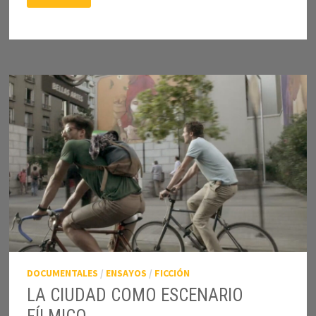
LA
EXHIBICION
TELEVISIVA
DE
«LA
BATALLA
DE
CHILE»
DOCUMENTALES
/
ENSAYOS
/
FICCIÓN
LA CIUDAD COMO ESCENARIO