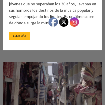
jóvenes que no superaban los 30 años, llevaban en
sus hombros los destinos de la música popular y
seguían empujando los límites. Es un filme sobre
de dónde surge la música.
DEJARLOS
LEER MÁS
SER:
THE
BEATLES
EN
SU
LABERINTO