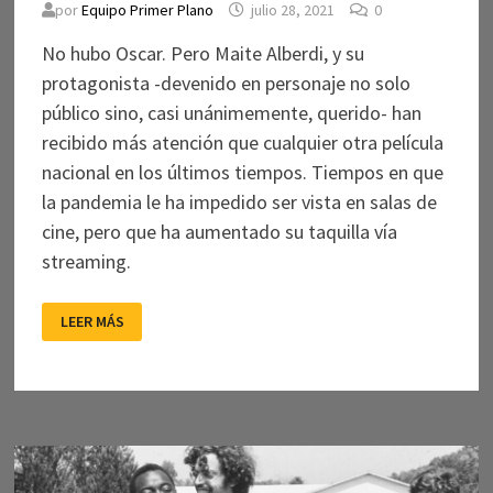
por
Equipo Primer Plano
julio 28, 2021
0
No hubo Oscar. Pero Maite Alberdi, y su
protagonista -devenido en personaje no solo
público sino, casi unánimemente, querido- han
recibido más atención que cualquier otra película
nacional en los últimos tiempos. Tiempos en que
la pandemia le ha impedido ser vista en salas de
cine, pero que ha aumentado su taquilla vía
streaming.
EL
LEER MÁS
AGENTE
TOPO:
NI
MUCHO
NI
POCO,
PERO
ADORABLE