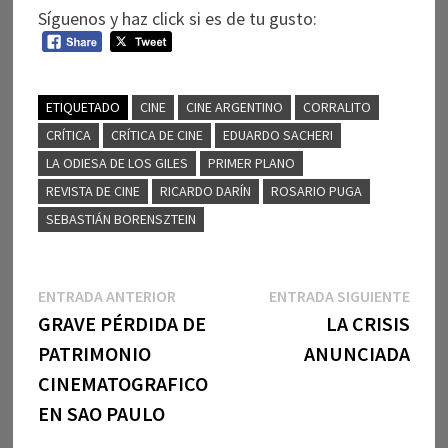
Síguenos y haz click si es de tu gusto:
ETIQUETADO
CINE
CINE ARGENTINO
CORRALITO
CRÍTICA
CRÍTICA DE CINE
EDUARDO SACHERI
LA ODIESA DE LOS GILES
PRIMER PLANO
REVISTA DE CINE
RICARDO DARÍN
ROSARIO PUGA
SEBASTIÁN BORENSZTEIN
Navegación
Entrada
Entr
ENTRADA ANTERIOR
ENTRADA SIGUIENTE
anterior:
sigui
GRAVE PÉRDIDA DE
LA CRISIS
de
PATRIMONIO
ANUNCIADA
entradas
CINEMATOGRAFICO
EN SAO PAULO