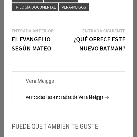
TRILOGÍA DOCUMENTAL
VERA-MEIGGS
Navegación
Entrada
Entr
ENTRADA ANTERIOR
ENTRADA SIGUIENTE
anterior:
sigui
EL EVANGELIO
¿QUÉ OFRECE ESTE
de
SEGÚN MATEO
NUEVO BATMAN?
entradas
Vera Meiggs
Ver todas las entradas de Vera Meiggs →
PUEDE QUE TAMBIÉN TE GUSTE