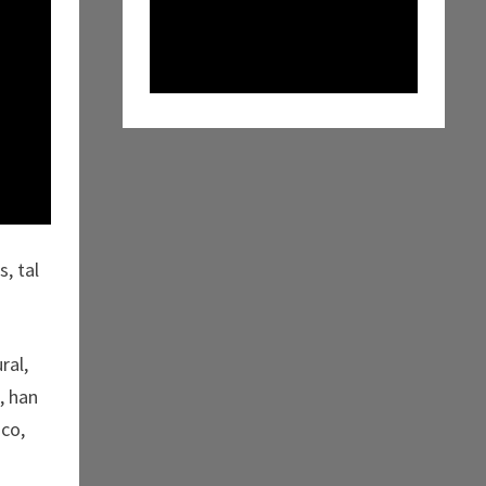
s, tal
ral,
, han
ico,