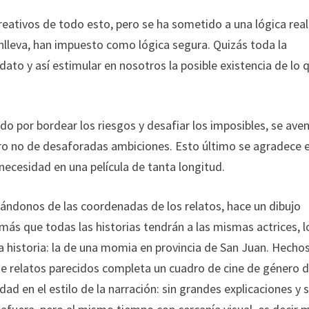
eativos de todo esto, pero se ha sometido a una lógica real
nlleva, han impuesto como lógica segura. Quizás toda la
ato y así estimular en nosotros la posible existencia de lo 
ado por bordear los riesgos y desafiar los imposibles, se ave
ero no de desaforadas ambiciones. Esto último se agradece 
necesidad en una película de tanta longitud.
tándonos de las coordenadas de los relatos, hace un dibujo
demás que todas las historias tendrán a las mismas actrices, 
a historia: la de una momia en provincia de San Juan. Hecho
de relatos parecidos completa un cuadro de cine de género d
ad en el estilo de la narración: sin grandes explicaciones y s