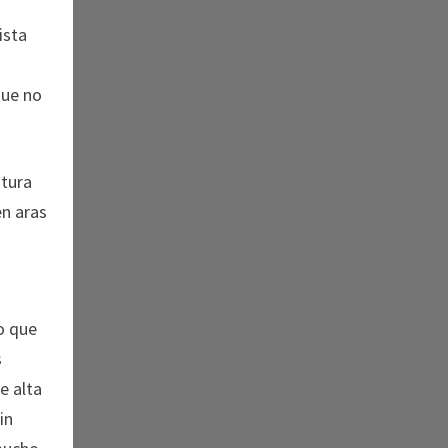
ista
que no
ntura
en aras
lo que
s
e alta
in