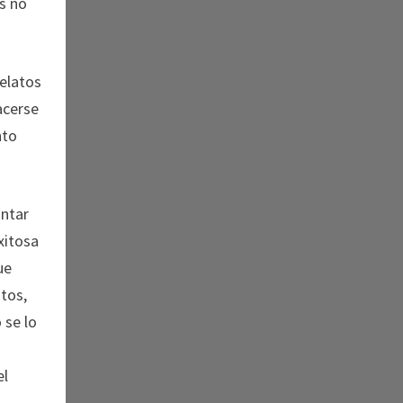
s no
relatos
acerse
nto
ontar
xitosa
ue
tos,
 se lo
el