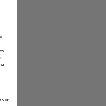
ue
les
e
 se
o y un