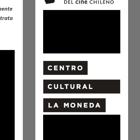
mente
 trata