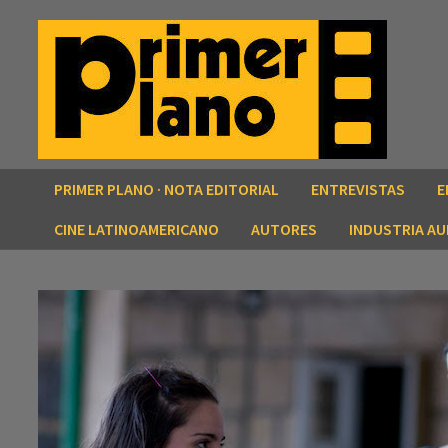
Saltar
al
contenido
PRIMER PLANO · NOTA EDITORIAL
ENTREVISTAS
E
CINE LATINOAMERICANO
AUTORES
INDUSTRIA AU