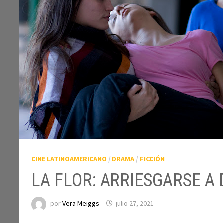
CINE LATINOAMERICANO
/
DRAMA
/
FICCIÓN
LA FLOR: ARRIESGARSE A 
por
Vera Meiggs
julio 27, 2021