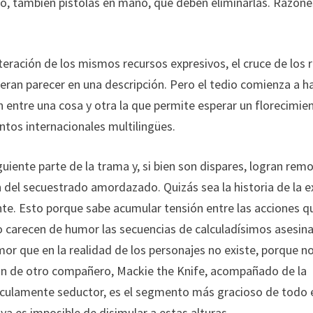
ro, también pistolas en mano, que deben eliminarlas. Razone
teración de los mismos recursos expresivos, el cruce de los 
eran parecer en una descripción. Pero el tedio comienza a h
n entre una cosa y otra la que permite esperar un florecimie
intos internacionales multilingües.
guiente parte de la trama y, si bien son dispares, logran rem
ión del secuestrado amordazado. Quizás sea la historia de la e
ante. Esto porque sabe acumular tensión entre las acciones q
o carecen de humor las secuencias de calculadísimos asesina
mor que en la realidad de los personajes no existe, porque no
ón de otro compañero, Mackie the Knife, acompañado de la
dículamente seductor, es el segmento más gracioso de todo 
ya es imposible de disimular a estas alturas.