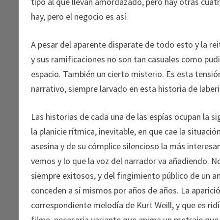
tipo al que llevan amordazado, pero hay otras cuat
hay, pero el negocio es así.
A pesar del aparente disparate de todo esto y la rei
y sus ramificaciones no son tan casuales como pudi
espacio. También un cierto misterio. Es esta tensió
narrativo, siempre larvado en esta historia de laber
Las historias de cada una de las espías ocupan la si
la planicie rítmica, inevitable, en que cae la situac
asesina y de su cómplice silencioso la más interes
vemos y lo que la voz del narrador va añadiendo. N
siempre exitosos, y del fingimiento público de un a
conceden a sí mismos por años de años. La aparici
correspondiente melodía de Kurt Weill, y que es ri
filme, necesaria variante que anima un metraje que 