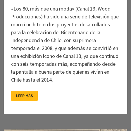
«Los 80, más que una moda» (Canal 13, Wood
Producciones) ha sido una serie de televisión que
marcó un hito en los proyectos desarrollados
para la celebración del Bicentenario de la
Independencia de Chile, con su primera
temporada el 2008, y que además se convirtió en
una exhibición ícono de Canal 13, ya que continuó
con seis temporadas más, acompañando desde
la pantalla a buena parte de quienes vivían en
Chile hasta el 2014.
NOSTALGIA
LEER MÁS
VISUAL:
“LOS
80”
Y
EL
USO
DEL
ARCHIVO