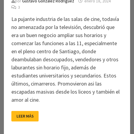
por
Gustavo González Rodríguez
enero 18, 2024
3
La pujante industria de las salas de cine, todavía
no amenazada por la televisión, descubrió que
era un buen negocio ampliar sus horarios y
comenzar las funciones a las 11, especialmente
en el pleno centro de Santiago, donde
deambulaban desocupados, vendedores y otros
laburantes sin horario fijo, además de
estudiantes universitarios y secundarios. Estos
últimos, cimarreros. Promovieron asi las
escapadas masivas desde los liceos y también el
amor al cine.
AQUELLAS
LEER MÁS
CIMARRAS
CINÉFILAS