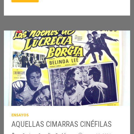
MÁS”:
REFLEXIONES
EN
TORNO
A
PEDRO
CHASKEL
ENSAYOS
AQUELLAS CIMARRAS CINÉFILAS