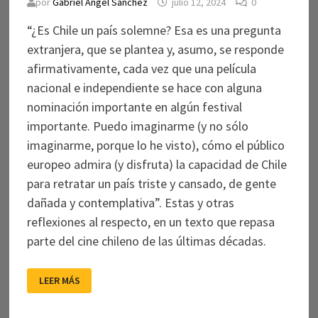
por
Gabriel Angel Sánchez
julio 12, 2024
0
“¿Es Chile un país solemne? Esa es una pregunta
extranjera, que se plantea y, asumo, se responde
afirmativamente, cada vez que una película
nacional e independiente se hace con alguna
nominación importante en algún festival
importante. Puedo imaginarme (y no sólo
imaginarme, porque lo he visto), cómo el público
europeo admira (y disfruta) la capacidad de Chile
para retratar un país triste y cansado, de gente
dañada y contemplativa”. Estas y otras
reflexiones al respecto, en un texto que repasa
parte del cine chileno de las últimas décadas.
EXPORTANDO
LEER MÁS
LO
SOLEMNE