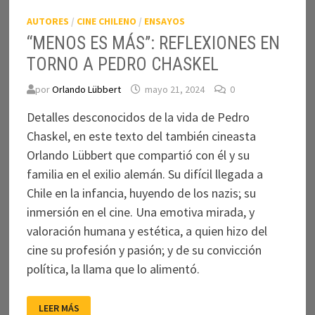
AUTORES
/
CINE CHILENO
/
ENSAYOS
“MENOS ES MÁS”: REFLEXIONES EN
TORNO A PEDRO CHASKEL
por
Orlando Lübbert
mayo 21, 2024
0
Detalles desconocidos de la vida de Pedro
Chaskel, en este texto del también cineasta
Orlando Lübbert que compartió con él y su
familia en el exilio alemán. Su difícil llegada a
Chile en la infancia, huyendo de los nazis; su
inmersión en el cine. Una emotiva mirada, y
valoración humana y estética, a quien hizo del
cine su profesión y pasión; y de su convicción
política, la llama que lo alimentó.
“MENOS
LEER MÁS
ES