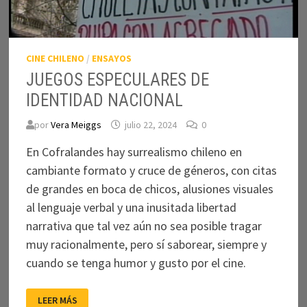
CINE CHILENO
/
ENSAYOS
JUEGOS ESPECULARES DE
IDENTIDAD NACIONAL
por
Vera Meiggs
julio 22, 2024
0
En Cofralandes hay surrealismo chileno en
cambiante formato y cruce de géneros, con citas
de grandes en boca de chicos, alusiones visuales
al lenguaje verbal y una inusitada libertad
narrativa que tal vez aún no sea posible tragar
muy racionalmente, pero sí saborear, siempre y
cuando se tenga humor y gusto por el cine.
JUEGOS
LEER MÁS
ESPECULARES