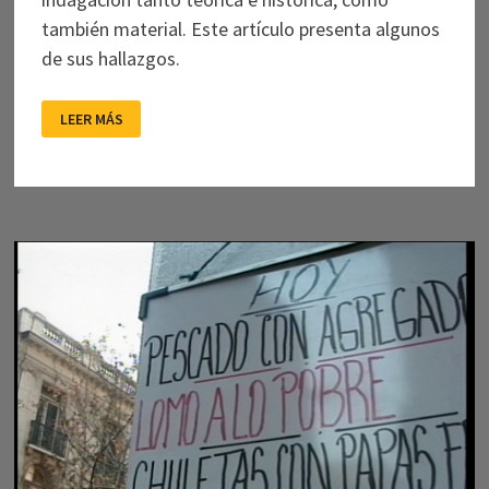
también material. Este artículo presenta algunos
de sus hallazgos.
NILS
LEER MÁS
BONGUE,
FUNDADOR
DEL
CINECLUBISMO
UNIVERSITARIO
CHILENO