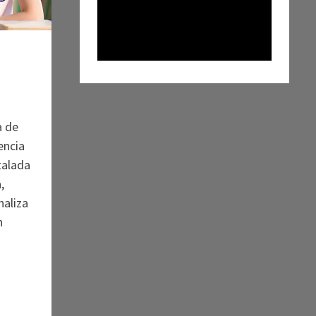
a de
encia
stalada
,
naliza
n