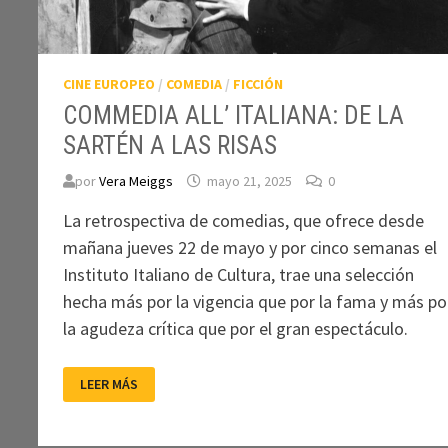
CINE EUROPEO
/
COMEDIA
/
FICCIÓN
COMMEDIA ALL’ ITALIANA: DE LA
SARTÉN A LAS RISAS
por
Vera Meiggs
mayo 21, 2025
0
La retrospectiva de comedias, que ofrece desde
mañana jueves 22 de mayo y por cinco semanas el
Instituto Italiano de Cultura, trae una selección
hecha más por la vigencia que por la fama y más po
la agudeza crítica que por el gran espectáculo.
COMMEDIA
LEER MÁS
ALL’
ITALIANA:
DE
LA
SARTÉN