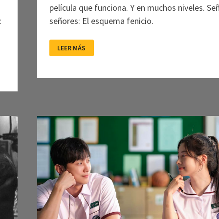
película que funciona. Y en muchos niveles. Se
:
señores: El esquema fenicio.
WES
LEER MÁS
ANDERSON
SIENDO
WES
ANDERSON