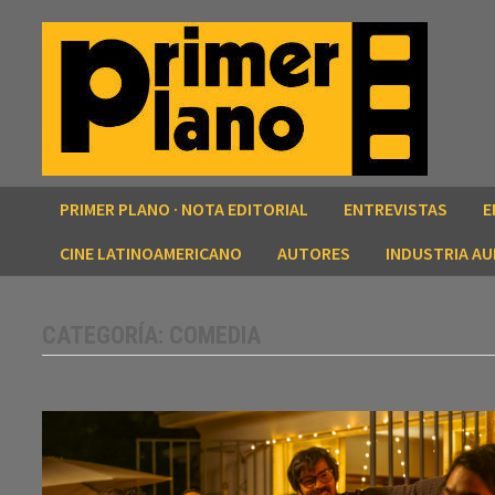
Saltar
al
contenido
PRIMER PLANO · NOTA EDITORIAL
ENTREVISTAS
E
CINE LATINOAMERICANO
AUTORES
INDUSTRIA AU
CATEGORÍA:
COMEDIA