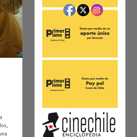
a
dos,
 una