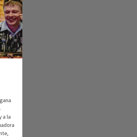
 gana
s
 a la
nadora
nte,