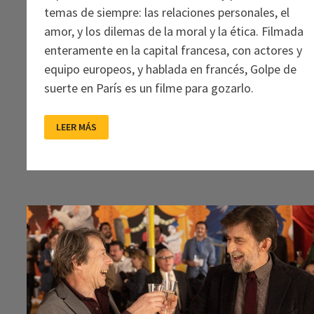
temas de siempre: las relaciones personales, el
amor, y los dilemas de la moral y la ética. Filmada
enteramente en la capital francesa, con actores y
equipo europeos, y hablada en francés, Golpe de
suerte en París es un filme para gozarlo.
GOLPE
LEER MÁS
DE
SUERTE
EN
PARÍS:
EL
AZAR
Y
EL
DESTINO
EN
GLORIA
Y
MAJESTAD