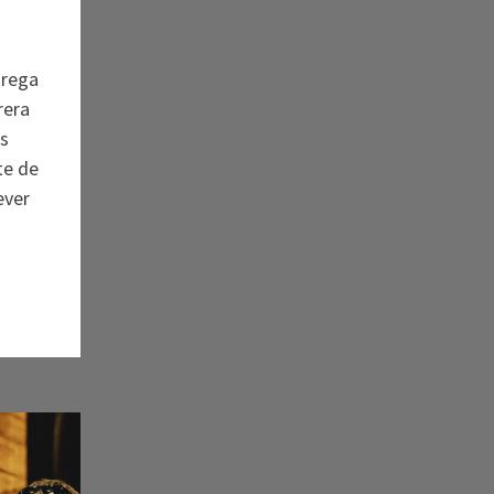
trega
rera
s
te de
ever