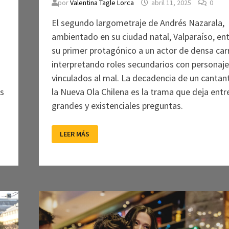
por
Valentina Tagle Lorca
abril 11, 2025
0
El segundo largometraje de Andrés Nazarala,
ambientado en su ciudad natal, Valparaíso, en
su primer protagónico a un actor de densa car
interpretando roles secundarios con personaje
vinculados al mal. La decadencia de un cantan
as
la Nueva Ola Chilena es la trama que deja entr
grandes y existenciales preguntas.
LOS
LEER MÁS
AÑOS
SALVAJES:
ENTRE
LA
NOSTALGIA
Y
LA
SUPERVIVENCIA