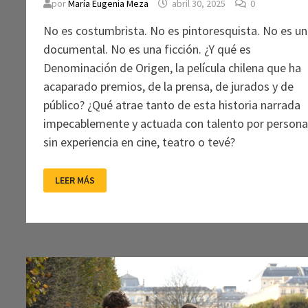
por
María Eugenia Meza
abril 30, 2025
0
No es costumbrista. No es pintoresquista. No es un
documental. No es una ficción. ¿Y qué es
Denominación de Origen, la película chilena que ha
acaparado premios, de la prensa, de jurados y de
público? ¿Qué atrae tanto de esta historia narrada
impecablemente y actuada con talento por person
sin experiencia en cine, teatro o tevé?
MUCHO
LEER MÁS
MAS
QUE
POR
LAS
LONGANIZAS