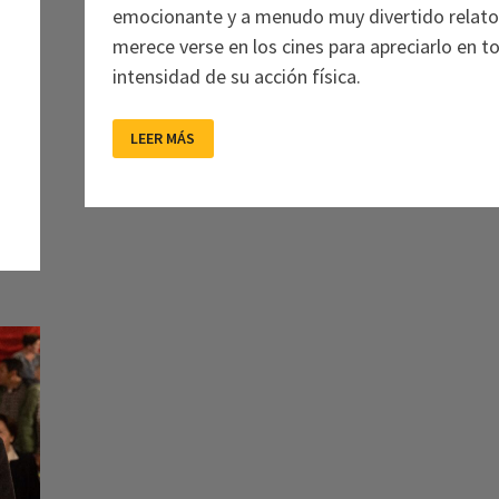
emocionante y a menudo muy divertido relato
merece verse en los cines para apreciarlo en to
intensidad de su acción física.
ANORA:
LEER MÁS
EL
FRENESÍ
Y
LA
PAUSA