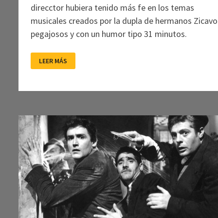
direcctor hubiera tenido más fe en los temas
musicales creados por la dupla de hermanos Zicavo
pegajosos y con un humor tipo 31 minutos.
LOS
LEER MÁS
PEOPLE
IN
THE
DRAGON
NO
ES
LA
GRAN
COSA,
PERO
TIENE
ALMA