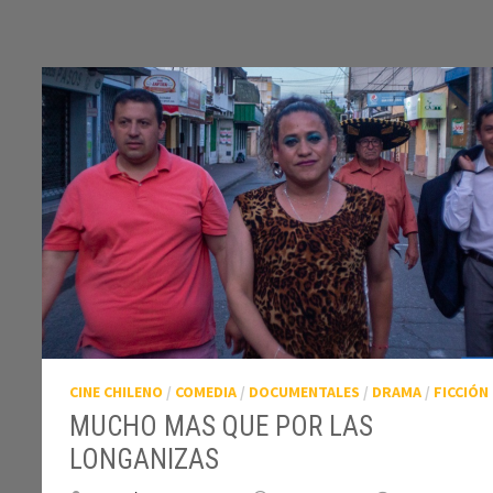
A
LAS
RISAS
CINE CHILENO
/
COMEDIA
/
DOCUMENTALES
/
DRAMA
/
FICCIÓN
MUCHO MAS QUE POR LAS
LONGANIZAS