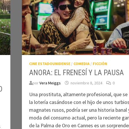
CINE ESTADOUNIDENSE
/
COMEDIA
/
FICCIÓN
ANORA: EL FRENESÍ Y LA PAUSA
por
Vera Meiggs
noviembre 8, 2024
0
D
Una prostituta, altamente profesional, que se
la lotería casándose con el hijo de unos turbio
magnates rusos, podría ser una historia banal y
moda del consumo actual, pero la reciente ga
de la Palma de Oro en Cannes es un sorprende
s