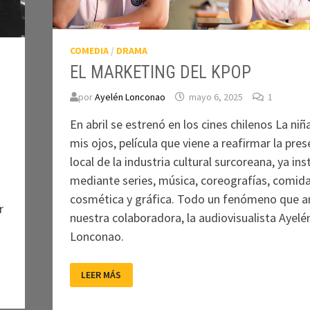
COMEDIA
/
DRAMA
EL MARKETING DEL KPOP
por
Ayelén Lonconao
mayo 6, 2025
1
En abril se estrenó en los cines chilenos La niñ
mis ojos, película que viene a reafirmar la pres
local de la industria cultural surcoreana, ya in
mediante series, música, coreografías, comida
cosmética y gráfica. Todo un fenómeno que a
r
nuestra colaboradora, la audiovisualista Ayelé
Lonconao.
EL
LEER MÁS
MARKETING
DEL
KPOP