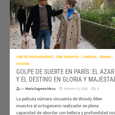
CINE ESTADOUNIDENSE
/
CINE EUROPEO
/
COMEDIA
/
DRAMA
/
FICCIÓN
GOLPE DE SUERTE EN PARÍS: EL AZAR
Y EL DESTINO EN GLORIA Y MAJESTA
por
María Eugenia Meza
febrero 4, 2025
0
La película número cincuenta de Woody Allen
muestra al octogenario realizador en plena
capacidad de abordar con belleza y profundidad su