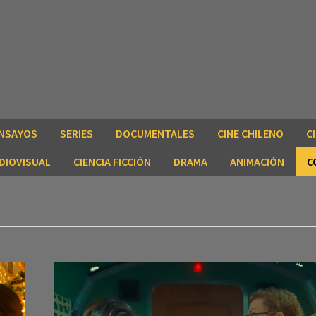
NSAYOS
SERIES
DOCUMENTALES
CINE CHILENO
C
DIOVISUAL
CIENCIA FICCIÓN
DRAMA
ANIMACIÓN
C