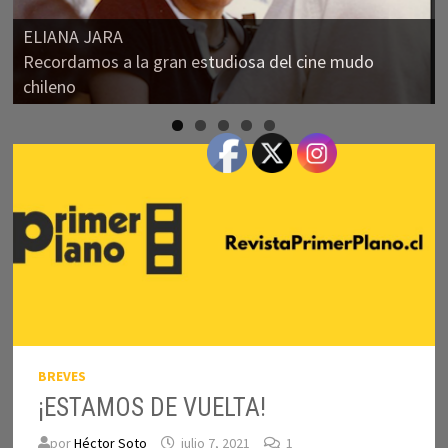
BUGONIA
Otro filme raro y fascinante de Lanthimos
BREVES
¡ESTAMOS DE VUELTA!
por
Héctor Soto
julio 7, 2021
1