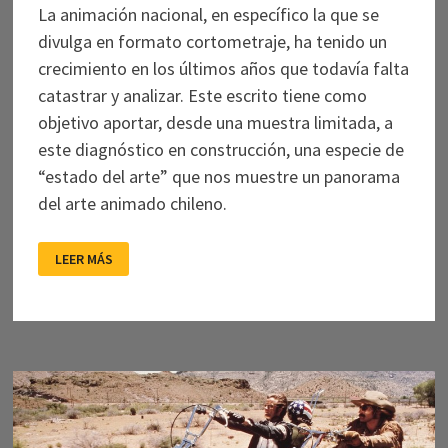
La animación nacional, en específico la que se
divulga en formato cortometraje, ha tenido un
crecimiento en los últimos años que todavía falta
catastrar y analizar. Este escrito tiene como
objetivo aportar, desde una muestra limitada, a
este diagnóstico en construcción, una especie de
“estado del arte” que nos muestre un panorama
del arte animado chileno.
LA
LEER MÁS
CANDIDEZ
DE
LO
PRECARIO:
UNA
REVISIÓN
LIMITADA
A
LA
ANIMACIÓN
NACIONAL
DEL
PERÍODO
2012-