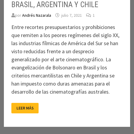
BRASIL, ARGENTINA Y CHILE
por
Andrés Nazarala
julio 7, 2021
1
Entre recortes presupuestarios y prohibiciones
que remiten a los peores regímenes del siglo XX,
las industrias fílmicas de América del Sur se han
visto reducidas frente a un desprecio
generalizado por el arte cinematográfico. La
evangelización de Bolsonaro en Brasil y los
criterios mercantilistas en Chile y Argentina se
han impuesto como duras amenazas para el
desarrollo de las cinematografías australes.
AL
LEER MÁS
SUR
DE
LA
FRONTERA:
EL
CINE