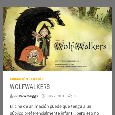
EN
LOS
GOBIERNOS
DE
DERECHA
DE
BRASIL,
ARGENTINA
Y
CHILE
ANIMACIÓN
/
FICCIÓN
WOLFWALKERS
por
Vera Meiggs
julio 7, 2021
0
El cine de animación puede que tenga a un
público preferencialmente infantil, pero eso no