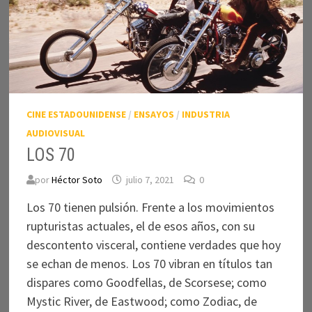
2017
CINE ESTADOUNIDENSE
/
ENSAYOS
/
INDUSTRIA
AUDIOVISUAL
LOS 70
por
Héctor Soto
julio 7, 2021
0
Los 70 tienen pulsión. Frente a los movimientos
rupturistas actuales, el de esos años, con su
descontento visceral, contiene verdades que hoy
se echan de menos. Los 70 vibran en títulos tan
dispares como Goodfellas, de Scorsese; como
Mystic River, de Eastwood; como Zodiac, de