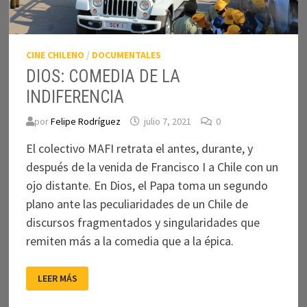
CINE CHILENO
/
DOCUMENTALES
DIOS: COMEDIA DE LA
INDIFERENCIA
por
Felipe Rodríguez
julio 7, 2021
0
El colectivo MAFI retrata el antes, durante, y
después de la venida de Francisco I a Chile con un
ojo distante. En Dios, el Papa toma un segundo
plano ante las peculiaridades de un Chile de
discursos fragmentados y singularidades que
remiten más a la comedia que a la épica.
DIOS:
LEER MÁS
COMEDIA
DE
LA