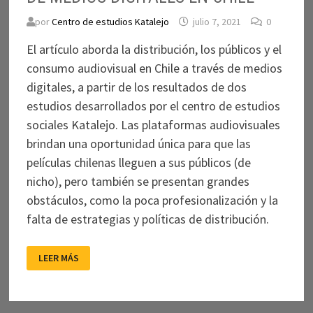
por
Centro de estudios Katalejo
julio 7, 2021
0
El artículo aborda la distribución, los públicos y el
consumo audiovisual en Chile a través de medios
digitales, a partir de los resultados de dos
estudios desarrollados por el centro de estudios
sociales Katalejo. Las plataformas audiovisuales
brindan una oportunidad única para que las
películas chilenas lleguen a sus públicos (de
nicho), pero también se presentan grandes
obstáculos, como la poca profesionalización y la
falta de estrategias y políticas de distribución.
DISTRIBUCIÓN,
LEER MÁS
PÚBLICOS
Y
CONSUMO
AUDIOVISUAL
A
TRAVÉS