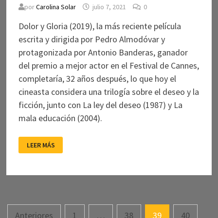
por
Carolina Solar
julio 7, 2021
0
Dolor y Gloria (2019), la más reciente película
escrita y dirigida por Pedro Almodóvar y
protagonizada por Antonio Banderas, ganador
del premio a mejor actor en el Festival de Cannes,
completaría, 32 años después, lo que hoy el
cineasta considera una trilogía sobre el deseo y la
ficción, junto con La ley del deseo (1987) y La
mala educación (2004).
ALMODÓVAR
LEER MÁS
Y
LAS
MIL
CAMPANAS
DE
GLORIA
Navegación
Anteriores
1
…
38
39
40